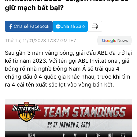
VĂN HÓA SỐNG KHỎE
ĐỌC - XEM
BÓNG ĐÁ
KẾT QUẢ
CÁC CÚP CHÂU ÂU
GOLF
giữ mạch bất bại?
GIẢI TRÍ
NHỊP ĐẬP SỨC KHỎE
DIỄN ĐÀN
VĂN HÓA
BẢNG XẾP HẠNG
Chia sẻ Facebook
Chia sẻ Zalo
DU LỊCH
PHIM
X-QUANG TIN ĐỒN
CÔNG NGHIỆP VĂN HÓA
GIẢI TRÍ
Thứ Tư, 11/01/2023 17:32 GMT+7
THẾ GIỚI SAO
TIN TỨC
ÂM NHẠC
VIẾT LẠI ƯỚC MƠ
Sau gần 3 năm vắng bóng, giải đấu ABL đã trở lại
HIGHTECH
ĐIỂM ĐẾN
KBIZ
kể từ năm 2023. Với tên gọi ABL Invitational, giải
TIÊU ĐIỂM - SPOTLIGHT
bóng rổ nhà nghề Đông Nam Á sẽ trải qua 4
ẢNH
chặng đấu ở 4 quốc gia khác nhau, trước khi tìm
BẠN CẦN BIẾT
ra 4 cái tên xuất sắc lọt vào vòng bán kết.
ẨM THỰC
INFOGRAPHIC
TƯ VẤN
E-MAGAZINE
ẢNH
BÁO GIẤY