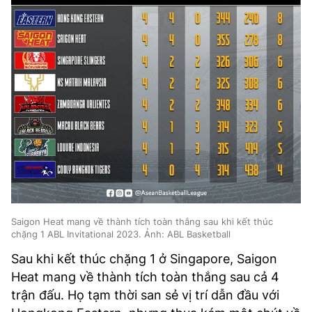
TRA CỨU PHƯỜNG XÃ
CỐNG HIẾN
BÙI XUÂN PHÁI
TIỆN ÍCH
LIÊN HỆ QUẢNG CÁO
Hotline: 0981.119.189
Điện thoại: 024.38254756
Saigon Heat mang về thành tích toàn thắng sau khi kết thúc
chặng 1 ABL Invitational 2023. Ảnh: ABL Basketball
MẠNG XÃ HỘI
Sau khi kết thúc chặng 1 ở Singapore, Saigon
Heat mang về thành tích toàn thắng sau cả 4
trận đấu. Họ tạm thời san sẻ vị trí dẫn đầu với