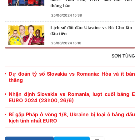
thông báo
25/06/2024 15:38
Lịch sử đối đầu Ukraine vs Bỉ: Cho lần
đầu tiên
25/06/2024 15:18
SƠN TÙNG
Dự đoán tỷ số Slovakia vs Romania: Hòa và ít bàn
thắng
Nhận định Slovakia vs Romania, lượt cuối bảng E
EURO 2024 (23h00, 26/6)
Bỉ gặp Pháp ở vòng 1/8, Ukraine bị loại ở bảng đấu
kịch tính nhất EURO