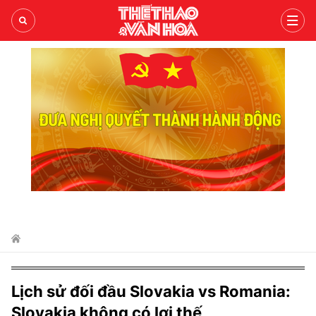
ASEAN CUP 2026
TIN TỨC 24H
LỊCH THI ĐẤU
THỂ THAO
TRONG NƯỚC
BÓNG ĐÁ VIỆT
BÓNG CHUYỀN
THẾ GIỚI
BÓNG ĐÁ QUỐC TẾ
V-LEAGUE
PICKLEBALL
BÌNH LUẬN
NHẬN ĐỊNH BÓNG ĐÁ
ANH
CÁC ĐTQG
CHẠY
VIDEO
LIVE
TÂY BAN NHA
TENNIS
VĂN HÓA
THỂ THAO
LỊCH THI ĐẤU
ITALY
BILLIARDS SNOOKER
Lịch sử đối đầu Slovakia vs Romania:
Slovakia không có lợi thế