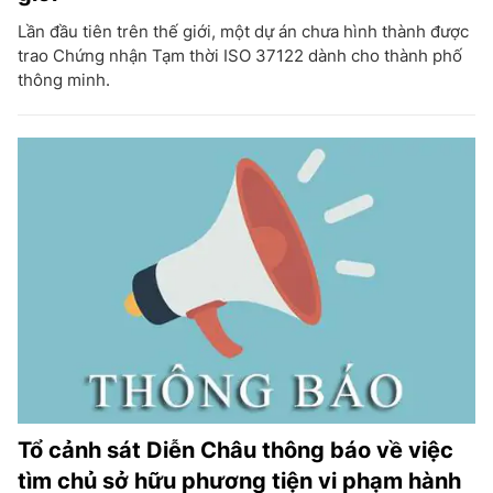
Lần đầu tiên trên thế giới, một dự án chưa hình thành được
trao Chứng nhận Tạm thời ISO 37122 dành cho thành phố
thông minh.
Tổ cảnh sát Diễn Châu thông báo về việc
tìm chủ sở hữu phương tiện vi phạm hành