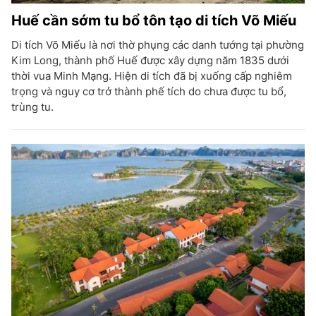
Huế cần sớm tu bổ tôn tạo di tích Võ Miếu
Di tích Võ Miếu là nơi thờ phụng các danh tướng tại phường
Kim Long, thành phố Huế được xây dựng năm 1835 dưới
thời vua Minh Mạng. Hiện di tích đã bị xuống cấp nghiêm
trọng và nguy cơ trở thành phế tích do chưa được tu bổ,
trùng tu.