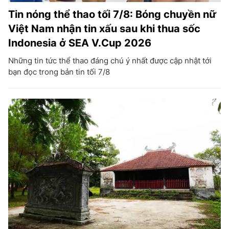
Tin nóng thể thao tối 7/8: Bóng chuyền nữ
Việt Nam nhận tin xấu sau khi thua sốc
Indonesia ở SEA V.Cup 2026
Những tin tức thể thao đáng chú ý nhất được cập nhật tới
bạn đọc trong bản tin tối 7/8