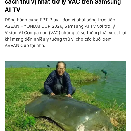
cách thú vị nhất trợ lý VAC trên Samsung
AI TV
Đồng hành cùng FPT Play - đơn vị phát sóng trực tiếp
ASEAN HYUNDAI CUP 2026, Samsung AI TV với trợ lý
Vision AI Companion (VAC) chứng tỏ sự thông thái vượt trội
khi mang đến nhiều ý tưởng thú vị cho các buổi xem
ASEAN Cup tại nhà.