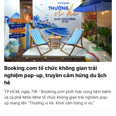
Booking.com tổ chức không gian trải
nghiệm pop-up, truyền cảm hứng du lịch
hè
TP.HCM, ngày 7/8 - Booking.com phối hợp cùng tiệm bánh
và cà phê Mille Mille tổ chức không gian trải nghiệm pop-
up mang tên "Thưởng vị hè. Khơi cảm hứng vi vu."