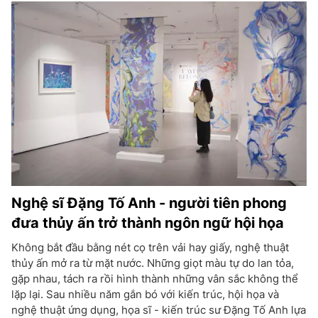
Nghệ sĩ Đặng Tố Anh - người tiên phong
đưa thủy ấn trở thành ngôn ngữ hội họa
Không bắt đầu bằng nét cọ trên vải hay giấy, nghệ thuật
thủy ấn mở ra từ mặt nước. Những giọt màu tự do lan tỏa,
gặp nhau, tách ra rồi hình thành những vân sắc không thể
lặp lại. Sau nhiều năm gắn bó với kiến trúc, hội họa và
nghệ thuật ứng dụng, họa sĩ - kiến trúc sư Đặng Tố Anh lựa