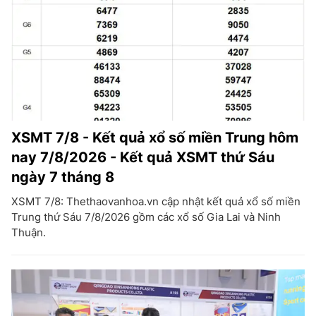
XSMT 7/8 - Kết quả xổ số miền Trung hôm
nay 7/8/2026 - Kết quả XSMT thứ Sáu
ngày 7 tháng 8
XSMT 7/8: Thethaovanhoa.vn cập nhật kết quả xổ số miền
Trung thứ Sáu 7/8/2026 gồm các xổ số Gia Lai và Ninh
Thuận.