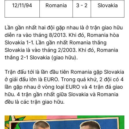
12/11/94
Romania
3 - 2
Slovakia
Lần gần nhất hai đội gặp nhau là ở trận giao hữu
diễn ra vào tháng 8/2013. Khi đó, Romania hòa
Slovakia 1-1. Lần gần nhất Romania thắng
Slovakia là vào tháng 2/2003. Khi đó, Romania
thắng 2-1 Slovakia (giao hữu).
Trận đấu tới là lần đầu tiên Romania gặp Slovakia
ở giải đấu lớn là EURO. Trong quá khứ, 2 đội có 4
lần gặp nhau ở vòng loại EURO và 4 trận đá giao
hữu. 4 trận gần nhất giữa Slovakia và Romania
đều là các trận giao hữu.