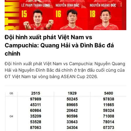
Đội hình xuất phát Việt Nam vs
Campuchia: Quang Hải và Đình Bắc đá
chính
Đội hình xuất phát Việt Nam vs Campuchia: Nguyễn Quang
Hải và Nguyễn Đình Bắc đá chính ở trận đấu cuối cùng của
ĐT Việt Nam tại vòng bảng ASEAN Cup 2026.