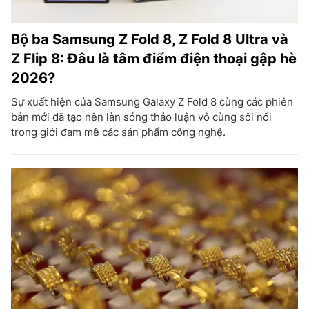
Bộ ba Samsung Z Fold 8, Z Fold 8 Ultra và
Z Flip 8: Đâu là tâm điểm điện thoại gập hè
2026?
Sự xuất hiện của Samsung Galaxy Z Fold 8 cùng các phiên
bản mới đã tạo nên làn sóng thảo luận vô cùng sôi nổi
trong giới đam mê các sản phẩm công nghệ.