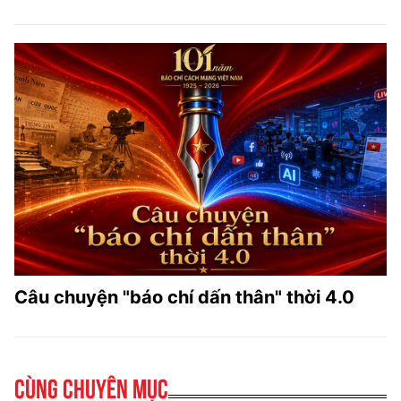
Câu chuyện "báo chí dấn thân" thời 4.0
Cùng chuyên mục