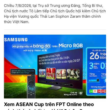
Chiều 7/8/2026, tại Trụ sở Trung ương Đảng, Tổng Bí thư,
Chủ tịch nước Tô Lâm tiếp Chủ tịch Quốc hội kiêm Chủ tịch
Hạ viện Vương quốc Thái Lan Sophon Zaram thăm chính
thức Việt Nam.
Xem ASEAN Cup trên FPT Online theo