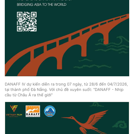
DANAFF IV dự kiến diễn ra trong 07 ngày, từ 28/6 đến 04/7/2026,
tại thành phố Đà Nẵng. Với chủ đề xuyên suốt: "DANAFF - Nhịp
cầu từ Châu Á ra thế giới"