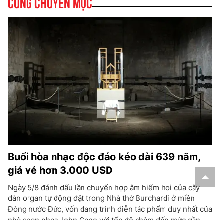
Cùng chuyên mục
Buổi hòa nhạc độc đáo kéo dài 639 năm,
giá vé hơn 3.000 USD
Ngày 5/8 đánh dấu lần chuyển hợp âm hiếm hoi của cây
đàn organ tự động đặt trong Nhà thờ Burchardi ở miền
Đông nước Đức, vốn đang trình diễn tác phẩm duy nhất của
nhà soạn nhạc John Cage với tốc độ chậm đến mức gần