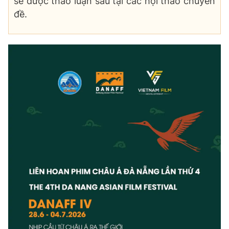
sẽ được thảo luận sâu tại các hội thảo chuyên
đề.