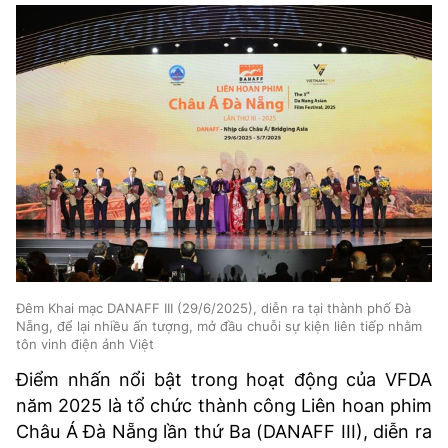
Đêm Khai mạc DANAFF III (29/6/2025), diễn ra tại thành phố Đà
Nẵng, để lại nhiều ấn tượng, mở đầu chuỗi sự kiện liên tiếp nhằm
tôn vinh điện ảnh Việt
Điểm nhấn nổi bật trong hoạt động của VFDA
năm 2025 là tổ chức thành công Liên hoan phim
Châu Á Đà Nẵng lần thứ Ba (DANAFF III), diễn ra