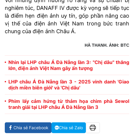
Với những định hướng rõ ràng và sự chuẩn bị
nghiêm túc, DANAFF IV được kỳ vọng sẽ tiếp tục
là điểm hẹn điện ảnh uy tín, góp phần nâng cao
vị thế của điện ảnh Việt Nam trong bức tranh
chung của điện ảnh Châu Á.
HÀ THANH. ẢNH: BTC
Nhìn lại LHP châu Á Đà Nẵng lần 3: "Chị dâu" thắng
lớn, điện ảnh Việt Nam gây ấn tượng
LHP châu Á Đà Nẵng lần 3 - 2025 vinh danh 'Giao
dịch miền biên giới' và 'Chị dâu'
Phim lấy cảm hứng từ thảm họa chìm phà Sewol
tranh giải tại LHP châu Á Đà Nẵng lần 3
Chia sẻ Facebook
Chia sẻ Zalo