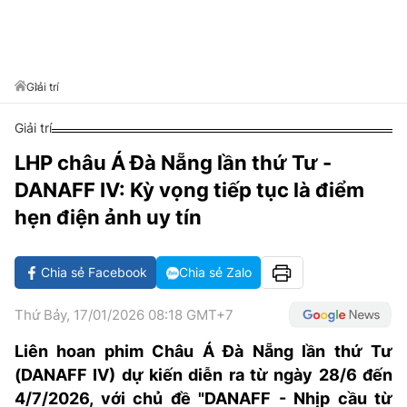
VĂN HÓA SỐNG KHỎE
ĐỌC - XEM
BÓNG ĐÁ
KẾT QUẢ
CÁC CÚP CHÂU ÂU
GOLF
GIẢI TRÍ
NHỊP ĐẬP SỨC KHỎE
DIỄN ĐÀN
VĂN HÓA
BẢNG XẾP HẠNG
DU LỊCH
PHIM
X-QUANG TIN ĐỒN
CÔNG NGHIỆP VĂN HÓA
Giải trí
GIẢI TRÍ
THẾ GIỚI SAO
TIN TỨC
Giải trí
ÂM NHẠC
VIẾT LẠI ƯỚC MƠ
LHP châu Á Đà Nẵng lần thứ Tư -
HIGHTECH
ĐIỂM ĐẾN
KBIZ
DANAFF IV: Kỳ vọng tiếp tục là điểm
TIÊU ĐIỂM - SPOTLIGHT
ẢNH
hẹn điện ảnh uy tín
BẠN CẦN BIẾT
ẨM THỰC
Chia sẻ Facebook
Chia sẻ Zalo
INFOGRAPHIC
TƯ VẤN
E-MAGAZINE
Thứ Bảy, 17/01/2026 08:18 GMT+7
ẢNH
Liên hoan phim Châu Á Đà Nẵng lần thứ Tư
(DANAFF IV) dự kiến diễn ra từ ngày 28/6 đến
BÁO GIẤY
4/7/2026, với chủ đề "DANAFF - Nhịp cầu từ