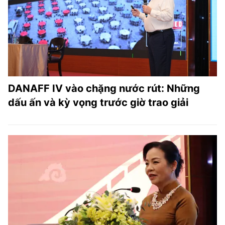
TRA CỨU PHƯỜNG XÃ
CỐNG HIẾN
BÙI XUÂN PHÁI
TIỆN ÍCH
DANAFF IV vào chặng nước rút: Những
LIÊN HỆ QUẢNG CÁO
dấu ấn và kỳ vọng trước giờ trao giải
Hotline: 0981.119.189
Điện thoại: 024.38254756
MẠNG XÃ HỘI