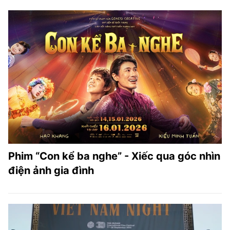
Phim “Con kể ba nghe” - Xiếc qua góc nhìn
điện ảnh gia đình