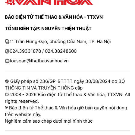
BÁO ĐIỆN TỬ THỂ THAO & VĂN HÓA - TTXVN
TỔNG BIÊN TẬP: NGUYỄN THIỆN THUẬT
11 Trần Hưng Đạo, phường Cửa Nam, TP. Hà Nội
024.39331878 / 024.38248600
toasoan@thethaovanhoa.vn
© Giấy phép số 236/GP-BTTTT ngày 30/08/2024 do BỘ
THÔNG TIN VÀ TRUYỀN THÔNG cấp
© 2008 - 2026 Báo điện tử Thể thao & Văn hóa, TTXVN. All
rights reserved.
® Báo điện tử Thể thao & Văn hóa giữ bản quyền nội dung
trên website này.
Nghiêm cấm sao chép dưới mọi hình thức