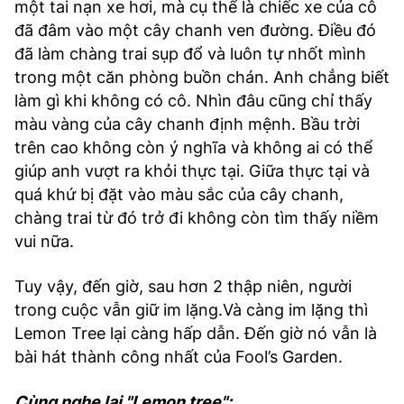
một tai nạn xe hơi, mà cụ thể là chiếc xe của cô
đã đâm vào một cây chanh ven đường. Điều đó
đã làm chàng trai sụp đổ và luôn tự nhốt mình
trong một căn phòng buồn chán. Anh chẳng biết
làm gì khi không có cô. Nhìn đâu cũng chỉ thấy
màu vàng của cây chanh định mệnh. Bầu trời
trên cao không còn ý nghĩa và không ai có thể
giúp anh vượt ra khỏi thực tại. Giữa thực tại và
quá khứ bị đặt vào màu sắc của cây chanh,
chàng trai từ đó trở đi không còn tìm thấy niềm
vui nữa.
Tuy vậy, đến giờ, sau hơn 2 thập niên, người
trong cuộc vẫn giữ im lặng.Và càng im lặng thì
Lemon Tree lại càng hấp dẫn. Đến giờ nó vẫn là
bài hát thành công nhất của Fool’s Garden.
Cùng nghe lại "Lemon tree":