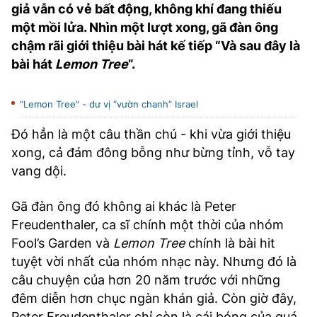
giả vẫn có vẻ bất động, không khí đang thiếu
TRA CỨU PHƯỜNG XÃ
một mồi lửa. Nhìn một lượt xong, gã đàn ông
CỐNG HIẾN
chậm rãi giới thiệu bài hát kế tiếp “Và sau đây là
bài hát
Lemon Tree
”.
BÙI XUÂN PHÁI
TIỆN ÍCH
"Lemon Tree" - dư vị “vườn chanh” Israel
Đó hẳn là một câu thần chú - khi vừa giới thiệu
LIÊN HỆ QUẢNG CÁO
xong, cả đám đông bỗng như bừng tỉnh, vỗ tay
vang dội.
Hotline: 0981.119.189
Điện thoại: 024.38254756
Gã đàn ông đó không ai khác là Peter
Freudenthaler, ca sĩ chính một thời của nhóm
Fool’s Garden và
Lemon Tree
chính là bài hit
MẠNG XÃ HỘI
tuyệt vời nhất của nhóm nhạc này. Nhưng đó là
câu chuyện của hơn 20 năm trước với những
đêm diễn hơn chục ngàn khán giả. Còn giờ đây,
Peter Freudenthaler chỉ còn là cái bóng của quá