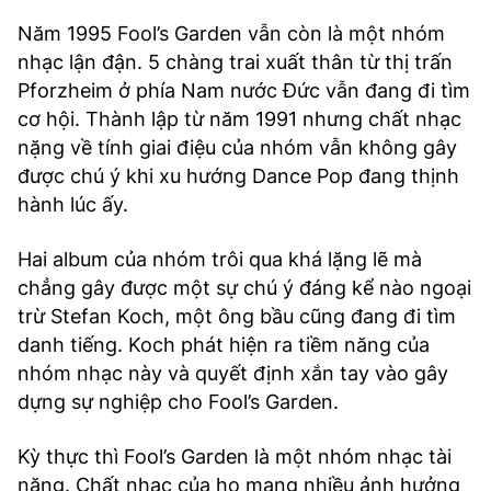
Năm 1995 Fool’s Garden vẫn còn là một nhóm
nhạc lận đận. 5 chàng trai xuất thân từ thị trấn
Pforzheim ở phía Nam nước Đức vẫn đang đi tìm
cơ hội. Thành lập từ năm 1991 nhưng chất nhạc
nặng về tính giai điệu của nhóm vẫn không gây
được chú ý khi xu hướng Dance Pop đang thịnh
hành lúc ấy.
Hai album của nhóm trôi qua khá lặng lẽ mà
chẳng gây được một sự chú ý đáng kể nào ngoại
trừ Stefan Koch, một ông bầu cũng đang đi tìm
danh tiếng. Koch phát hiện ra tiềm năng của
nhóm nhạc này và quyết định xắn tay vào gây
dựng sự nghiệp cho Fool’s Garden.
Kỳ thực thì Fool’s Garden là một nhóm nhạc tài
năng. Chất nhạc của họ mang nhiều ảnh hưởng