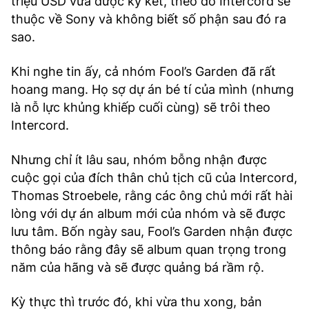
triệu USD vừa được ký kết, theo đó Intercord sẽ
thuộc về Sony và không biết số phận sau đó ra
sao.
Khi nghe tin ấy, cả nhóm Fool’s Garden đã rất
hoang mang. Họ sợ dự án bé tí của mình (nhưng
là nỗ lực khủng khiếp cuối cùng) sẽ trôi theo
Intercord.
Nhưng chỉ ít lâu sau, nhóm bỗng nhận được
cuộc gọi của đích thân chủ tịch cũ của Intercord,
Thomas Stroebele, rằng các ông chủ mới rất hài
lòng với dự án album mới của nhóm và sẽ được
lưu tâm. Bốn ngày sau, Fool’s Garden nhận được
thông báo rằng đây sẽ album quan trọng trong
năm của hãng và sẽ được quảng bá rầm rộ.
Kỳ thực thì trước đó, khi vừa thu xong, bản