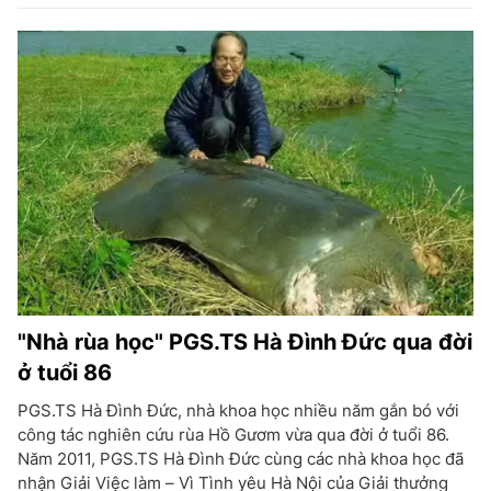
"Nhà rùa học" PGS.TS Hà Đình Đức qua đời
ở tuổi 86
PGS.TS Hà Đình Đức, nhà khoa học nhiều năm gắn bó với
công tác nghiên cứu rùa Hồ Gươm vừa qua đời ở tuổi 86.
Năm 2011, PGS.TS Hà Đình Đức cùng các nhà khoa học đã
nhận Giải Việc làm – Vì Tình yêu Hà Nội của Giải thưởng