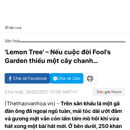
VĂN HÓA SỐNG KHỎE
ĐỌC - XEM
BÓNG ĐÁ
KẾT QUẢ
CÁC CÚP CHÂU ÂU
GOLF
GIẢI TRÍ
NHỊP ĐẬP SỨC KHỎE
DIỄN ĐÀN
VĂN HÓA
BẢNG XẾP HẠNG
DU LỊCH
PHIM
X-QUANG TIN ĐỒN
CÔNG NGHIỆP VĂN HÓA
Văn hoá
GIẢI TRÍ
THẾ GIỚI SAO
TIN TỨC
Văn hoá
ÂM NHẠC
VIẾT LẠI ƯỚC MƠ
'Lemon Tree' – Nếu cuộc đời Fool’s
HIGHTECH
ĐIỂM ĐẾN
KBIZ
Garden thiếu một cây chanh…
TIÊU ĐIỂM - SPOTLIGHT
ẢNH
BẠN CẦN BIẾT
Chia sẻ Facebook
Chia sẻ Zalo
ẨM THỰC
INFOGRAPHIC
Chủ nhật, 26/02/2017 07:05 GMT+7
TƯ VẤN
E-MAGAZINE
(Thethaovanhoa.vn) -
Trên sân khấu là một gã
đàn ông đã ngoại ngũ tuần, mái tóc dài ướt đẫm
ẢNH
và gương mặt vẫn còn lấm tấm mồ hôi khi vừa
BÁO GIẤY
hát xong một bài hát mới. Ở bên dưới, 250 khán