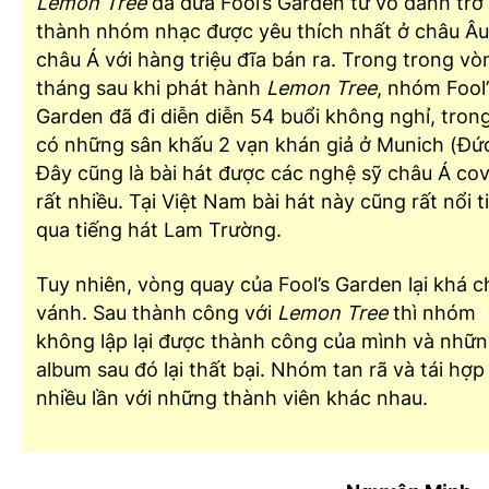
Lemon Tree
đã đưa Fool’s Garden từ vô danh trở
thành nhóm nhạc được yêu thích nhất ở châu Âu
châu Á với hàng triệu đĩa bán ra. Trong trong vò
tháng sau khi phát hành
Lemon Tree
, nhóm Fool’
Garden đã đi diễn diễn 54 buổi không nghỉ, tron
có những sân khấu 2 vạn khán giả ở Munich (Đức
Đây cũng là bài hát được các nghệ sỹ châu Á co
rất nhiều. Tại Việt Nam bài hát này cũng rất nổi t
qua tiếng hát Lam Trường.
Tuy nhiên, vòng quay của Fool’s Garden lại khá 
vánh. Sau thành công với
Lemon Tree
thì nhóm
không lập lại được thành công của mình và nhữ
album sau đó lại thất bại. Nhóm tan rã và tái hợp
nhiều lần với những thành viên khác nhau.