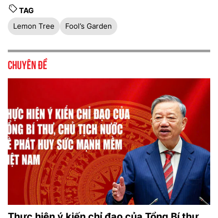
TAG
Lemon Tree
Fool’s Garden
Chuyên đề
Thực hiện ý kiến chỉ đạo của Tổng Bí thư,