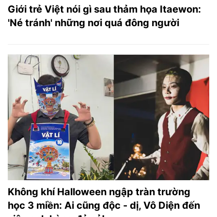
Giới trẻ Việt nói gì sau thảm họa Itaewon:
'Né tránh' những nơi quá đông người
Không khí Halloween ngập tràn trường
học 3 miền: Ai cũng độc - dị, Vô Diện đến