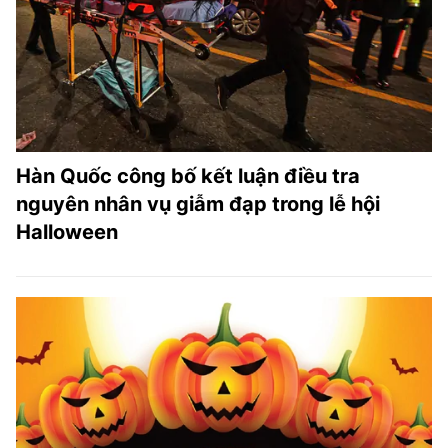
TRA CỨU PHƯỜNG XÃ
CỐNG HIẾN
BÙI XUÂN PHÁI
TIỆN ÍCH
Hàn Quốc công bố kết luận điều tra
LIÊN HỆ QUẢNG CÁO
nguyên nhân vụ giẫm đạp trong lễ hội
Halloween
Hotline: 0981.119.189
Điện thoại: 024.38254756
MẠNG XÃ HỘI