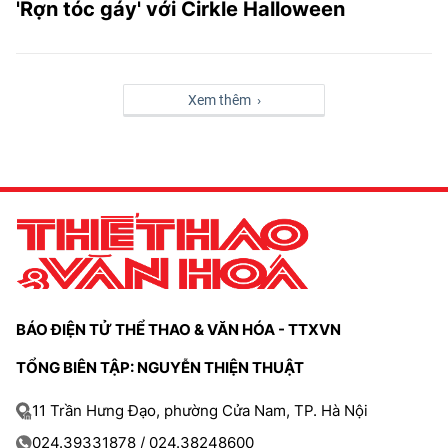
'Rợn tóc gáy' với Cirkle Halloween
Xem thêm ›
BÁO ĐIỆN TỬ THỂ THAO & VĂN HÓA - TTXVN
TỔNG BIÊN TẬP: NGUYỄN THIỆN THUẬT
11 Trần Hưng Đạo, phường Cửa Nam, TP. Hà Nội
024.39331878 / 024.38248600