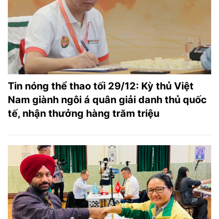
TRA CỨU PHƯỜNG XÃ
CỐNG HIẾN
BÙI XUÂN PHÁI
TIỆN ÍCH
Tin nóng thể thao tối 29/12: Kỳ thủ Việt
LIÊN HỆ QUẢNG CÁO
Nam giành ngôi á quân giải danh thủ quốc
tế, nhận thưởng hàng trăm triệu
Hotline: 0981.119.189
Điện thoại: 024.38254756
MẠNG XÃ HỘI