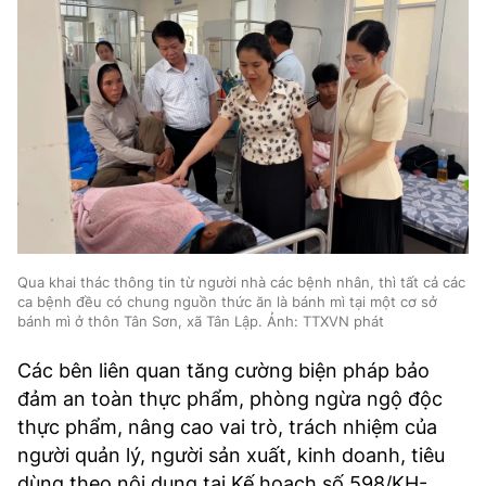
Qua khai thác thông tin từ người nhà các bệnh nhân, thì tất cả các
ca bệnh đều có chung nguồn thức ăn là bánh mì tại một cơ sở
bánh mì ở thôn Tân Sơn, xã Tân Lập. Ảnh: TTXVN phát
Các bên liên quan tăng cường biện pháp bảo
đảm an toàn thực phẩm, phòng ngừa ngộ độc
thực phẩm, nâng cao vai trò, trách nhiệm của
người quản lý, người sản xuất, kinh doanh, tiêu
dùng theo nội dung tại Kế hoạch số 598/KH-