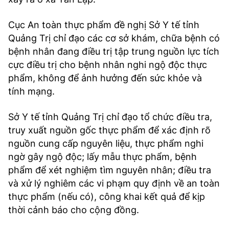
TRA CỨU PHƯỜNG XÃ
Cục An toàn thực phẩm đề nghị Sở Y tế tỉnh
CỐNG HIẾN
Quảng Trị chỉ đạo các cơ sở khám, chữa bệnh có
BÙI XUÂN PHÁI
bệnh nhân đang điều trị tập trung nguồn lực tích
cực điều trị cho bệnh nhân nghi ngộ độc thực
TIỆN ÍCH
phẩm, không để ảnh hưởng đến sức khỏe và
tính mạng.
LIÊN HỆ QUẢNG CÁO
Sở Y tế tỉnh Quảng Trị chỉ đạo tổ chức điều tra,
Hotline: 0981.119.189
truy xuất nguồn gốc thực phẩm để xác định rõ
nguồn cung cấp nguyên liệu, thực phẩm nghi
Điện thoại: 024.38254756
ngờ gây ngộ độc; lấy mẫu thực phẩm, bệnh
phẩm để xét nghiệm tìm nguyên nhân; điều tra
MẠNG XÃ HỘI
và xử lý nghiêm các vi phạm quy định về an toàn
thực phẩm (nếu có), công khai kết quả để kịp
thời cảnh báo cho cộng đồng.