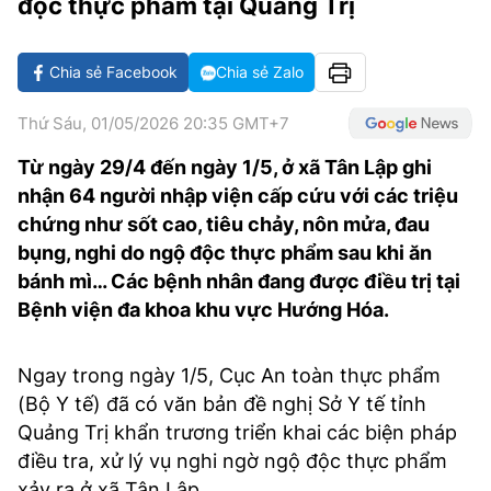
độc thực phẩm tại Quảng Trị
VĂN HÓA SỐNG KHỎE
ĐỌC - XEM
BÓNG ĐÁ
KẾT QUẢ
CÁC CÚP CHÂU ÂU
GOLF
GIẢI TRÍ
NHỊP ĐẬP SỨC KHỎE
DIỄN ĐÀN
VĂN HÓA
BẢNG XẾP HẠNG
Chia sẻ Facebook
Chia sẻ Zalo
DU LỊCH
PHIM
X-QUANG TIN ĐỒN
CÔNG NGHIỆP VĂN HÓA
GIẢI TRÍ
Thứ Sáu, 01/05/2026 20:35 GMT+7
THẾ GIỚI SAO
TIN TỨC
ÂM NHẠC
VIẾT LẠI ƯỚC MƠ
Từ ngày 29/4 đến ngày 1/5, ở xã Tân Lập ghi
nhận 64 người nhập viện cấp cứu với các triệu
HIGHTECH
ĐIỂM ĐẾN
KBIZ
chứng như sốt cao, tiêu chảy, nôn mửa, đau
TIÊU ĐIỂM - SPOTLIGHT
bụng, nghi do ngộ độc thực phẩm sau khi ăn
ẢNH
bánh mì… Các bệnh nhân đang được điều trị tại
BẠN CẦN BIẾT
Bệnh viện đa khoa khu vực Hướng Hóa.
ẨM THỰC
INFOGRAPHIC
TƯ VẤN
Ngay trong ngày 1/5, Cục An toàn thực phẩm
E-MAGAZINE
(Bộ Y tế) đã có văn bản đề nghị Sở Y tế tỉnh
ẢNH
Quảng Trị khẩn trương triển khai các biện pháp
điều tra, xử lý vụ nghi ngờ ngộ độc thực phẩm
BÁO GIẤY
xảy ra ở xã Tân Lập.