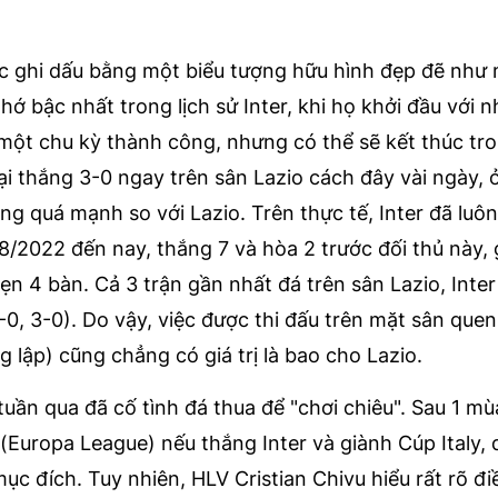
ợc ghi dấu bằng một biểu tượng hữu hình đẹp đẽ như 
hớ bậc nhất trong lịch sử Inter, khi họ khởi đầu với 
 một chu kỳ thành công, nhưng có thể sẽ kết thúc tr
 đại thắng 3-0 ngay trên sân Lazio cách đây vài ngày,
ang quá mạnh so với Lazio. Trên thực tế, Inter đã luô
8/2022 đến nay, thắng 7 và hòa 2 trước đối thủ này, g
ẹn 4 bàn. Cả 3 trận gần nhất đá trên sân Lazio, Inter
0, 3-0). Do vậy, việc được thi đấu trên mặt sân que
g lập) cũng chẳng có giá trị là bao cho Lazio.
uần qua đã cố tình đá thua để "chơi chiêu". Sau 1 mùa
u (Europa League) nếu thắng Inter và giành Cúp Italy,
c đích. Tuy nhiên, HLV Cristian Chivu hiểu rất rõ đi