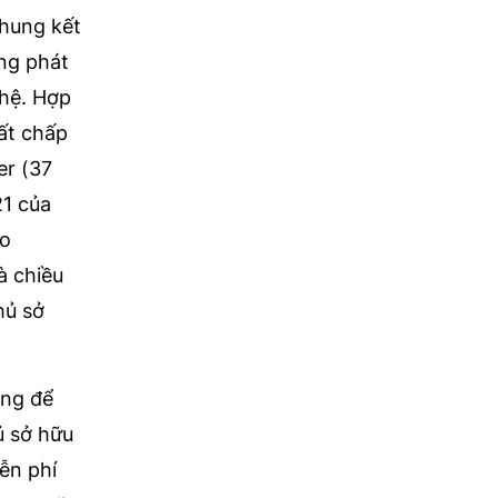
chung kết
ong phát
ghệ. Hợp
bất chấp
er (37
21 của
eo
à chiều
hủ sở
ọng để
ủ sở hữu
ễn phí