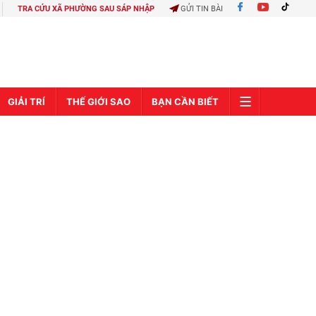
TRA CỨU XÃ PHƯỜNG SAU SÁP NHẬP
GỬI TIN BÀI
GIẢI TRÍ
THẾ GIỚI SAO
BẠN CẦN BIẾT