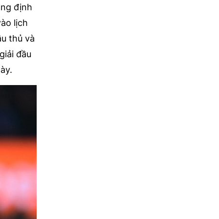
ẳng định
ào lịch
ầu thủ và
giải đầu
ày.