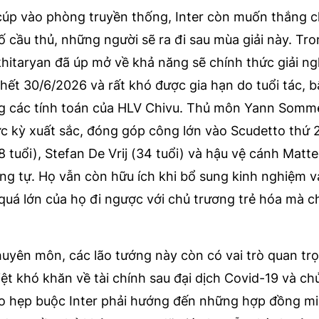
cúp vào phòng truyền thống, Inter còn muốn thắng 
ố cầu thủ, những người sẽ ra đi sau mùa giải này. Tr
Mkhitaryan đã úp mở về khả năng sẽ chính thức giải n
hết 30/6/2026 và rất khó được gia hạn do tuổi tác, 
ng các tính toán của HLV Chivu. Thủ môn Yann Somm
cực kỳ xuất sắc, đóng góp công lớn vào Scudetto thứ 
8 tuổi), Stefan De Vrij (34 tuổi) và hậu vệ cánh Matt
ơng tự. Họ vẫn còn hữu ích khi bổ sung kinh nghiệm v
 quá lớn của họ đi ngược với chủ trương trẻ hóa mà c
uyên môn, các lão tướng này còn có vai trò quan tr
iệt khó khăn về tài chính sau đại dịch Covid-19 và ch
o hẹp buộc Inter phải hướng đến những hợp đồng mi