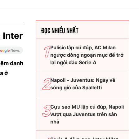
ĐỌC NHIỀU NHẤT
 Inter
Pulisic lập cú đúp, AC Milan
ngược dòng ngoạn mục để trở
lại ngôi đầu Serie A
niệm danh
a ở
Napoli – Juventus: Ngày về
sóng gió của Spalletti
Cựu sao MU lập cú đúp, Napoli
vượt qua Juventus trên sân
nhà