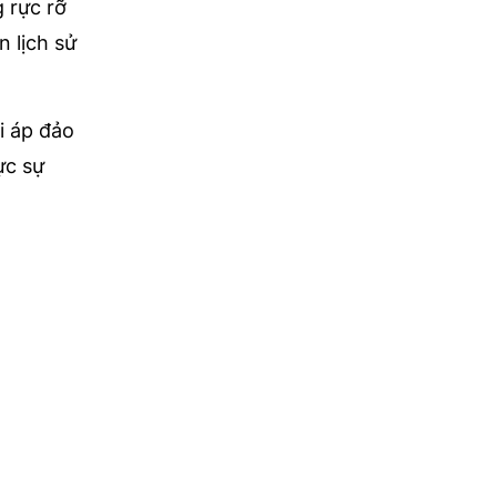
 rực rỡ
 lịch sử
i áp đảo
ực sự