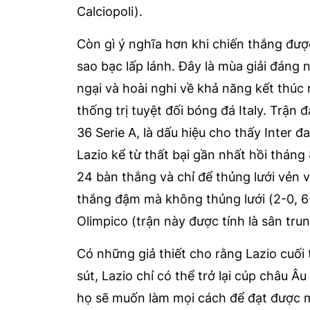
Calciopoli).
Còn gì ý nghĩa hơn khi chiến thắng đư
sao bạc lấp lánh. Đây là mùa giải đáng n
ngại và hoài nghi về khả năng kết thúc
thống trị tuyệt đối bóng đá Italy. Trận
36 Serie A, là dấu hiệu cho thấy Inter đ
Lazio kể từ thất bại gần nhất hồi tháng 
24 bàn thắng và chỉ để thủng lưới vẻn v
thắng đậm mà không thủng lưới (2-0, 6-
Olimpico (trận này được tính là sân trun
Có những giả thiết cho rằng Lazio cuối t
sút, Lazio chỉ có thể trở lại cúp châu Â
họ sẽ muốn làm mọi cách để đạt được mụ