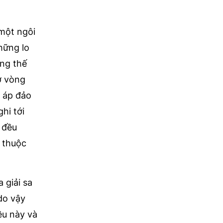
một ngôi
những lo
ong thế
 ở vòng
n áp đảo
hi tới
 đều
n thuộc
 giải sa
 do vậy
ều này và