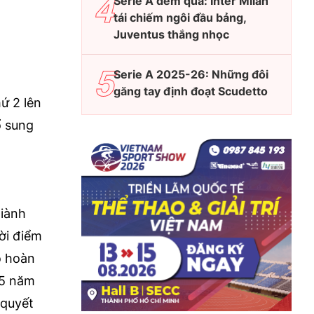
Serie A đêm qua: Inter Milan
tái chiếm ngôi đầu bảng,
Juventus thắng nhọc
Serie A 2025-26: Những đôi
găng tay định đoạt Scudetto
ứ 2 lên
ổ sung
giành
ời điểm
ọ hoàn
15 năm
 quyết