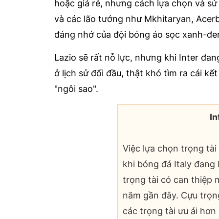
hoặc giá rẻ, nhưng cách lựa chọn và s
và các lão tướng như Mkhitaryan, Acerb
đáng nhớ của đội bóng áo sọc xanh-đe
Lazio sẽ rất nỗ lực, nhưng khi Inter đa
ở lịch sử đối đầu, thật khó tìm ra cái k
"ngôi sao".
In
Việc lựa chọn trọng tà
khi bóng đá Italy đang 
trọng tài có can thiệp
năm gần đây. Cựu trọng
các trọng tài ưu ái hơn