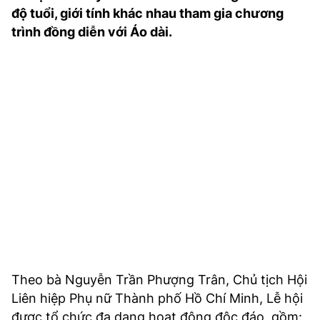
TRA CỨU PHƯỜNG XÃ
độ tuổi, giới tính khác nhau tham gia chương
trình đồng diễn với Áo dài.
CỐNG HIẾN
BÙI XUÂN PHÁI
TIỆN ÍCH
LIÊN HỆ QUẢNG CÁO
Hotline: 0981.119.189
Điện thoại: 024.38254756
MẠNG XÃ HỘI
Theo bà Nguyễn Trần Phượng Trân, Chủ tịch Hội
Liên hiệp Phụ nữ Thành phố Hồ Chí Minh, Lễ hội
được tổ chức đa dạng hoạt động độc đáo, gồm: