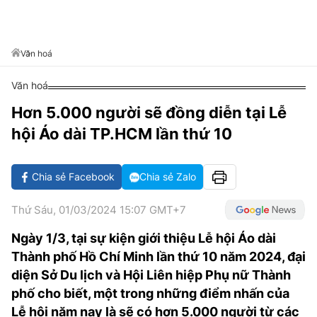
VĂN HÓA SỐNG KHỎE
ĐỌC - XEM
BÓNG ĐÁ
KẾT QUẢ
CÁC CÚP CHÂU ÂU
GOLF
GIẢI TRÍ
NHỊP ĐẬP SỨC KHỎE
DIỄN ĐÀN
VĂN HÓA
BẢNG XẾP HẠNG
Văn hoá
DU LỊCH
PHIM
X-QUANG TIN ĐỒN
CÔNG NGHIỆP VĂN HÓA
GIẢI TRÍ
Văn hoá
THẾ GIỚI SAO
TIN TỨC
ÂM NHẠC
VIẾT LẠI ƯỚC MƠ
Hơn 5.000 người sẽ đồng diễn tại Lễ
HIGHTECH
hội Áo dài TP.HCM lần thứ 10
ĐIỂM ĐẾN
KBIZ
TIÊU ĐIỂM - SPOTLIGHT
ẢNH
Chia sẻ Facebook
Chia sẻ Zalo
BẠN CẦN BIẾT
ẨM THỰC
Thứ Sáu, 01/03/2024 15:07 GMT+7
INFOGRAPHIC
TƯ VẤN
Ngày 1/3, tại sự kiện giới thiệu Lễ hội Áo dài
E-MAGAZINE
Thành phố Hồ Chí Minh lần thứ 10 năm 2024, đại
ẢNH
diện Sở Du lịch và Hội Liên hiệp Phụ nữ Thành
phố cho biết, một trong những điểm nhấn của
BÁO GIẤY
Lễ hội năm nay là sẽ có hơn 5.000 người từ các