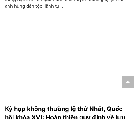
anh hùng dân tộc, lãnh tụ...
Kỳ họp không thường lệ thứ Nhất, Quốc
hội khóa XVI: Hoàn thiện quy định về lưu
chiểu, quản lý xuất bản phẩm điện tử
Tiếp tục phiên làm việc buổi sáng, với sự chủ trì của Chủ