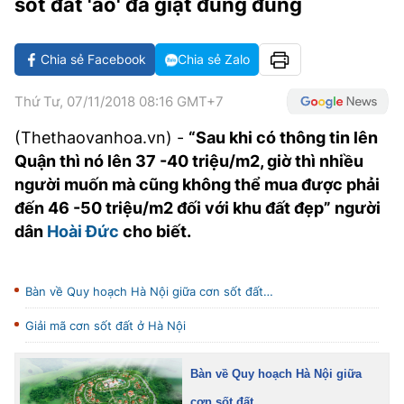
sốt đất 'ảo' đã giật đùng đùng
VĂN HÓA SỐNG KHỎE
ĐỌC - XEM
BÓNG ĐÁ
KẾT QUẢ
CÁC CÚP CHÂU ÂU
GOLF
GIẢI TRÍ
NHỊP ĐẬP SỨC KHỎE
DIỄN ĐÀN
VĂN HÓA
BẢNG XẾP HẠNG
Chia sẻ Facebook
Chia sẻ Zalo
DU LỊCH
PHIM
X-QUANG TIN ĐỒN
CÔNG NGHIỆP VĂN HÓA
GIẢI TRÍ
Thứ Tư, 07/11/2018 08:16 GMT+7
THẾ GIỚI SAO
TIN TỨC
ÂM NHẠC
VIẾT LẠI ƯỚC MƠ
(Thethaovanhoa.vn) -
“Sau khi có thông tin lên
Quận thì nó lên 37 -40 triệu/m2, giờ thì nhiều
HIGHTECH
ĐIỂM ĐẾN
KBIZ
người muốn mà cũng không thể mua được phải
TIÊU ĐIỂM - SPOTLIGHT
đến 46 -50 triệu/m2 đối với khu đất đẹp” người
ẢNH
dân
Hoài Đức
cho biết.
BẠN CẦN BIẾT
ẨM THỰC
INFOGRAPHIC
Bàn về Quy hoạch Hà Nội giữa cơn sốt đất…
TƯ VẤN
E-MAGAZINE
Giải mã cơn sốt đất ở Hà Nội
ẢNH
Bàn về Quy hoạch Hà Nội giữa
BÁO GIẤY
cơn sốt đất…