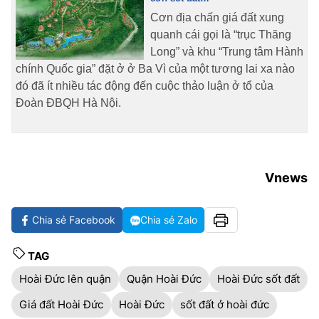
TRA CỨU PHƯỜNG XÃ
Cơn địa chấn giá đất xung
quanh cái gọi là “trục Thăng
CỐNG HIẾN
Long” và khu “Trung tâm Hành
chính Quốc gia” đặt ở ở Ba Vì của một tương lai xa nào
BÙI XUÂN PHÁI
đó đã ít nhiều tác động đến cuộc thảo luận ở tổ của
TIỆN ÍCH
Đoàn ĐBQH Hà Nội.
LIÊN HỆ QUẢNG CÁO
Hotline: 0981.119.189
Vnews
Điện thoại: 024.38254756
Chia sẻ Facebook
Chia sẻ Zalo
MẠNG XÃ HỘI
TAG
Hoài Đức lên quận
Quận Hoài Đức
Hoài Đức sốt đất
Giá đất Hoài Đức
Hoài Đức
sốt đất ở hoài đức