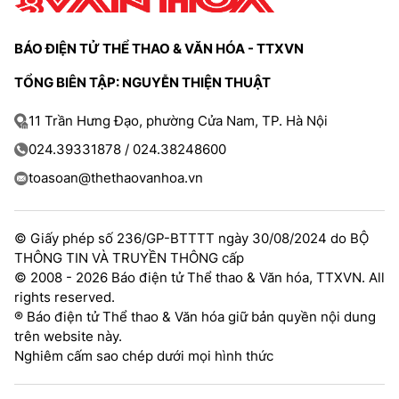
TRA CỨU PHƯỜNG XÃ
BÁO ĐIỆN TỬ THỂ THAO & VĂN HÓA - TTXVN
CỐNG HIẾN
TỔNG BIÊN TẬP: NGUYỄN THIỆN THUẬT
BÙI XUÂN PHÁI
11 Trần Hưng Đạo, phường Cửa Nam, TP. Hà Nội
TIỆN ÍCH
024.39331878 / 024.38248600
LIÊN HỆ QUẢNG CÁO
toasoan@thethaovanhoa.vn
Hotline: 0981.119.189
© Giấy phép số 236/GP-BTTTT ngày 30/08/2024 do BỘ
Điện thoại: 024.38254756
THÔNG TIN VÀ TRUYỀN THÔNG cấp
© 2008 - 2026 Báo điện tử Thể thao & Văn hóa, TTXVN. All
rights reserved.
MẠNG XÃ HỘI
® Báo điện tử Thể thao & Văn hóa giữ bản quyền nội dung
trên website này.
Nghiêm cấm sao chép dưới mọi hình thức