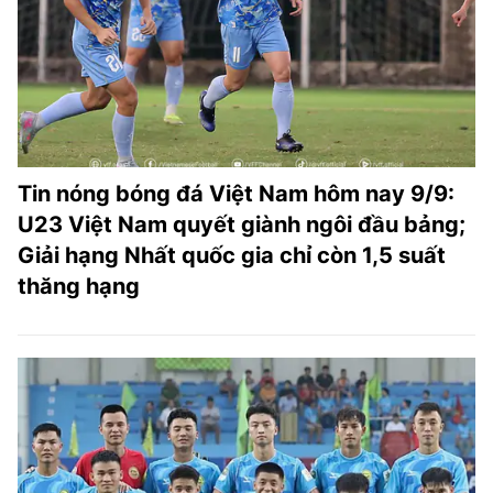
TRA CỨU PHƯỜNG XÃ
CỐNG HIẾN
BÙI XUÂN PHÁI
TIỆN ÍCH
Tin nóng bóng đá Việt Nam hôm nay 9/9:
LIÊN HỆ QUẢNG CÁO
U23 Việt Nam quyết giành ngôi đầu bảng;
Giải hạng Nhất quốc gia chỉ còn 1,5 suất
Hotline: 0981.119.189
thăng hạng
Điện thoại: 024.38254756
MẠNG XÃ HỘI