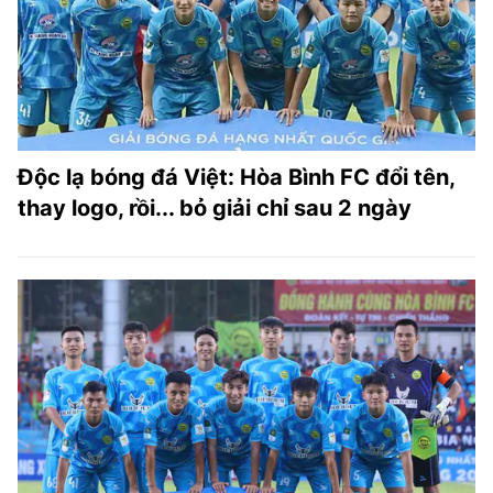
Độc lạ bóng đá Việt: Hòa Bình FC đổi tên,
thay logo, rồi... bỏ giải chỉ sau 2 ngày