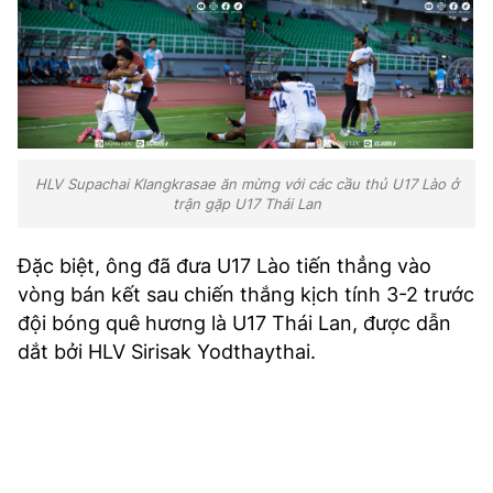
HLV Supachai Klangkrasae ăn mừng với các cầu thủ U17 Lào ở
trận gặp U17 Thái Lan
Đặc biệt, ông đã đưa U17 Lào tiến thẳng vào
vòng bán kết sau chiến thắng kịch tính 3-2 trước
đội bóng quê hương là U17 Thái Lan, được dẫn
dắt bởi HLV Sirisak Yodthaythai.