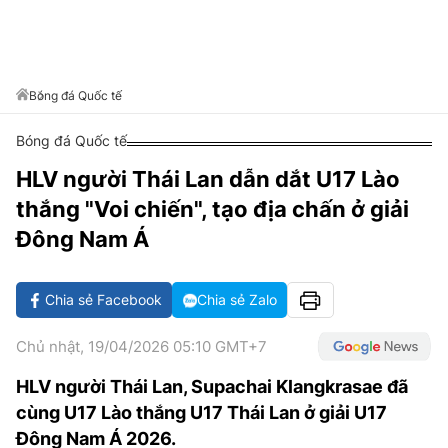
VĂN HÓA SỐNG KHỎE
ĐỌC - XEM
BÓNG ĐÁ
KẾT QUẢ
CÁC CÚP CHÂU ÂU
GOLF
GIẢI TRÍ
NHỊP ĐẬP SỨC KHỎE
DIỄN ĐÀN
VĂN HÓA
BẢNG XẾP HẠNG
DU LỊCH
PHIM
X-QUANG TIN ĐỒN
CÔNG NGHIỆP VĂN HÓA
Bóng đá Quốc tế
GIẢI TRÍ
THẾ GIỚI SAO
TIN TỨC
Bóng đá Quốc tế
ÂM NHẠC
VIẾT LẠI ƯỚC MƠ
HLV người Thái Lan dẫn dắt U17 Lào
HIGHTECH
ĐIỂM ĐẾN
KBIZ
thắng "Voi chiến", tạo địa chấn ở giải
TIÊU ĐIỂM - SPOTLIGHT
ẢNH
Đông Nam Á
BẠN CẦN BIẾT
ẨM THỰC
Chia sẻ Facebook
Chia sẻ Zalo
INFOGRAPHIC
TƯ VẤN
E-MAGAZINE
Chủ nhật, 19/04/2026 05:10 GMT+7
ẢNH
HLV người Thái Lan, Supachai Klangkrasae đã
cùng U17 Lào thắng U17 Thái Lan ở giải U17
BÁO GIẤY
Đông Nam Á 2026.