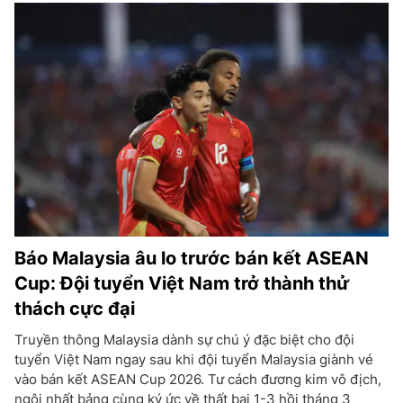
Báo Malaysia âu lo trước bán kết ASEAN
Cup: Đội tuyển Việt Nam trở thành thử
thách cực đại
Truyền thông Malaysia dành sự chú ý đặc biệt cho đội
tuyển Việt Nam ngay sau khi đội tuyển Malaysia giành vé
vào bán kết ASEAN Cup 2026. Tư cách đương kim vô địch,
ngôi nhất bảng cùng ký ức về thất bại 1-3 hồi tháng 3