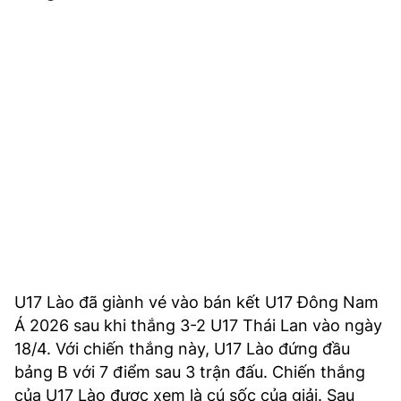
TRA CỨU PHƯỜNG XÃ
CỐNG HIẾN
BÙI XUÂN PHÁI
TIỆN ÍCH
LIÊN HỆ QUẢNG CÁO
Hotline: 0981.119.189
Điện thoại: 024.38254756
U17 Lào đã giành vé vào bán kết U17 Đông Nam
MẠNG XÃ HỘI
Á 2026 sau khi thắng 3-2 U17 Thái Lan vào ngày
18/4. Với chiến thắng này, U17 Lào đứng đầu
bảng B với 7 điểm sau 3 trận đấu. Chiến thắng
của U17 Lào được xem là cú sốc của giải. Sau