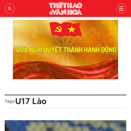
ASEAN CUP 2026
TIN TỨC 24H
LỊCH THI ĐẤU
THỂ THAO
TRONG NƯỚC
BÓNG ĐÁ VIỆT
BÓNG CHUYỀN
THẾ GIỚI
BÓNG ĐÁ QUỐC TẾ
V-LEAGUE
PICKLEBALL
BÌNH LUẬN
NHẬN ĐỊNH BÓNG ĐÁ
ANH
CÁC ĐTQG
CHẠY
U17 Lào
Tags:
VIDEO
LIVE
TÂY BAN NHA
TENNIS
VĂN HÓA
THỂ THAO
LỊCH THI ĐẤU
ITALY
BILLIARDS SNOOKER