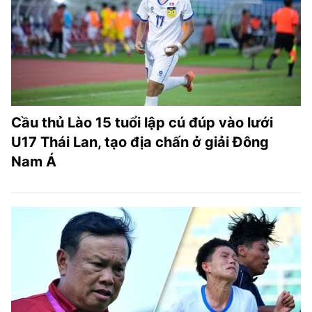
TRA CỨU PHƯỜNG XÃ
CỐNG HIẾN
BÙI XUÂN PHÁI
TIỆN ÍCH
Cầu thủ Lào 15 tuổi lập cú đúp vào lưới
LIÊN HỆ QUẢNG CÁO
U17 Thái Lan, tạo địa chấn ở giải Đông
Nam Á
Hotline: 0981.119.189
Điện thoại: 024.38254756
MẠNG XÃ HỘI