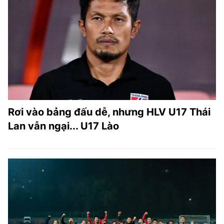
Rơi vào bảng đấu dễ, nhưng HLV U17 Thái
Lan vẫn ngại... U17 Lào