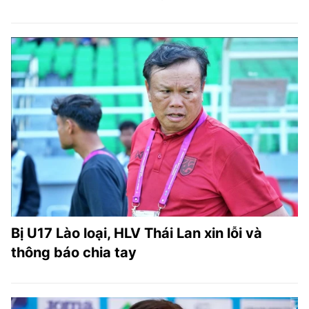
Bị U17 Lào loại, HLV Thái Lan xin lỗi và
thông báo chia tay