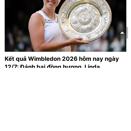
Kết quả Wimbledon 2026 hôm nay ngày
12/7: Đánh bại đồng hương, Linda
Noskova vô địch đơn nữ
Kết quả Wimbledon 2026 hôm nay - Thethaovanhoa.vn cập
nhật kết quả tennis đơn nam và đơn nữ giải quần vợt
Wimbledon 2026 ngày 11/7, rạng sáng 12/7.