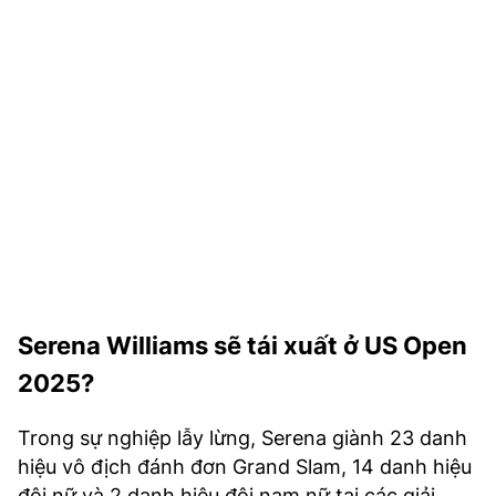
TRA CỨU PHƯỜNG XÃ
CỐNG HIẾN
BÙI XUÂN PHÁI
TIỆN ÍCH
LIÊN HỆ QUẢNG CÁO
Hotline: 0981.119.189
Điện thoại: 024.38254756
Serena Williams sẽ tái xuất ở US Open
2025?
MẠNG XÃ HỘI
Trong sự nghiệp lẫy lừng, Serena giành 23 danh
hiệu vô địch đánh đơn Grand Slam, 14 danh hiệu
đôi nữ và 2 danh hiệu đôi nam nữ tại các giải