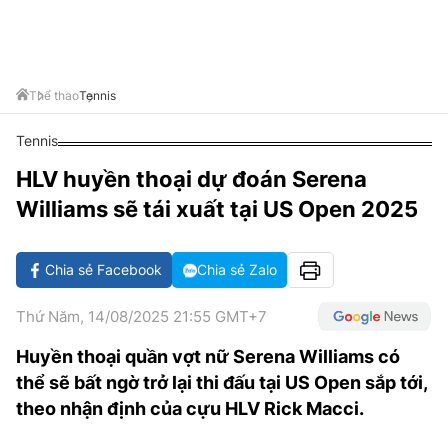
VĂN HÓA SỐNG KHỎE
ĐỌC - XEM
BÓNG ĐÁ
KẾT QUẢ
CÁC CÚP CHÂU ÂU
GOLF
GIẢI TRÍ
NHỊP ĐẬP SỨC KHỎE
DIỄN ĐÀN
VĂN HÓA
BẢNG XẾP HẠNG
DU LỊCH
PHIM
X-QUANG TIN ĐỒN
CÔNG NGHIỆP VĂN HÓA
Thể thao
Tennis
GIẢI TRÍ
THẾ GIỚI SAO
TIN TỨC
Tennis
ÂM NHẠC
VIẾT LẠI ƯỚC MƠ
HLV huyền thoại dự đoán Serena
HIGHTECH
ĐIỂM ĐẾN
KBIZ
Williams sẽ tái xuất tại US Open 2025
TIÊU ĐIỂM - SPOTLIGHT
ẢNH
BẠN CẦN BIẾT
Chia sẻ Facebook
Chia sẻ Zalo
ẨM THỰC
INFOGRAPHIC
Thứ Năm, 14/08/2025 21:55 GMT+7
TƯ VẤN
E-MAGAZINE
Huyền thoại quần vợt nữ Serena Williams có
thể sẽ bất ngờ trở lại thi đấu tại US Open sắp tới,
ẢNH
theo nhận định của cựu HLV Rick Macci.
BÁO GIẤY