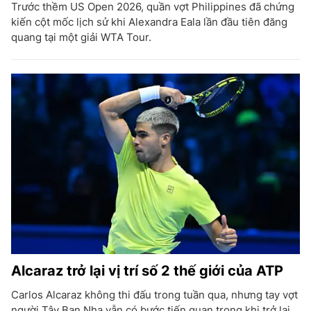
Trước thềm US Open 2026, quần vợt Philippines đã chứng
kiến cột mốc lịch sử khi Alexandra Eala lần đầu tiên đăng
quang tại một giải WTA Tour.
Alcaraz trở lại vị trí số 2 thế giới của ATP
Carlos Alcaraz không thi đấu trong tuần qua, nhưng tay vợt
người Tây Ban Nha vẫn có bước tiến quan trọng khi trở lại