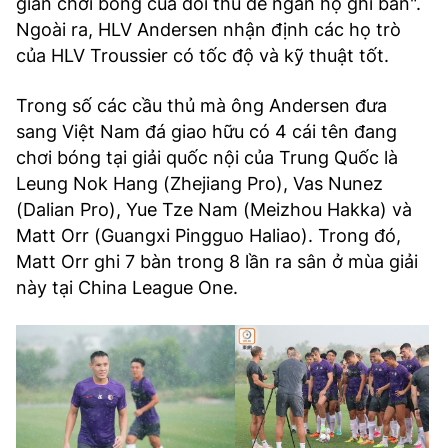
gian chơi bóng của đối thủ để ngăn họ ghi bàn".
Ngoài ra, HLV Andersen nhận định các họ trò
của HLV Troussier có tốc độ và kỹ thuật tốt.
Trong số các cầu thủ mà ông Andersen đưa
sang Việt Nam đá giao hữu có 4 cái tên đang
chơi bóng tại giải quốc nội của Trung Quốc là
Leung Nok Hang (Zhejiang Pro), Vas Nunez
(Dalian Pro), Yue Tze Nam (Meizhou Hakka) và
Matt Orr (Guangxi Pingguo Haliao). Trong đó,
Matt Orr ghi 7 bàn trong 8 lần ra sân ở mùa giải
này tại China League One.