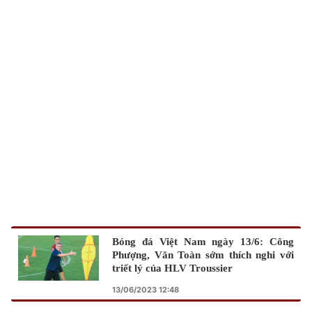
TRA CỨU PHƯỜNG XÃ
CỐNG HIẾN
BÙI XUÂN PHÁI
TIỆN ÍCH
LIÊN HỆ QUẢNG CÁO
Hotline: 0981.119.189
Điện thoại: 024.38254756
Bóng đá Việt Nam ngày 13/6: Công
MẠNG XÃ HỘI
Phượng, Văn Toàn sớm thích nghi với
triết lý của HLV Troussier
13/06/2023 12:48