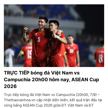
TRỰC TIẾP bóng đá Việt Nam vs
Campuchia 20h00 hôm nay, ASEAN Cup
2026
Trực tiếp bóng đá Việt Nam vs Campuchia (20h00, 7/8) –
Thethaovanhoa.vn cập nhật diễn biến, kết quả trận đấu tại
vòng bảng ASEAN Cup 2026 giữa ĐT Việt Nam và ĐT