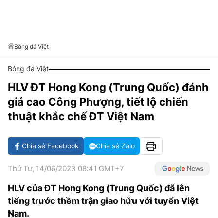
VĂN HÓA SỐNG KHỎE
ĐỌC - XEM
BÓNG ĐÁ
KẾT QUẢ
CÁC CÚP CHÂU ÂU
GOLF
GIẢI TRÍ
NHỊP ĐẬP SỨC KHỎE
DIỄN ĐÀN
VĂN HÓA
BẢNG XẾP HẠNG
DU LỊCH
PHIM
X-QUANG TIN ĐỒN
CÔNG NGHIỆP VĂN HÓA
Bóng đá Việt
GIẢI TRÍ
THẾ GIỚI SAO
TIN TỨC
Bóng đá Việt
ÂM NHẠC
VIẾT LẠI ƯỚC MƠ
HLV ĐT Hong Kong (Trung Quốc) đánh
HIGHTECH
ĐIỂM ĐẾN
KBIZ
giá cao Công Phượng, tiết lộ chiến
TIÊU ĐIỂM - SPOTLIGHT
ẢNH
thuật khắc chế ĐT Việt Nam
BẠN CẦN BIẾT
ẨM THỰC
Chia sẻ Facebook
Chia sẻ Zalo
INFOGRAPHIC
TƯ VẤN
E-MAGAZINE
Thứ Tư, 14/06/2023 08:41 GMT+7
ẢNH
HLV của ĐT Hong Kong (Trung Quốc) đã lên
tiếng trước thềm trận giao hữu với tuyển Việt
BÁO GIẤY
Nam.