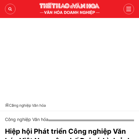
TRANG CHỦ
NỘI LỰC VĂN HÓA
DẤU ẤN NHÂN VĂN
KIẾN TẠO GIÁ TRỊ VIỆT
VĂN HÓA DOANH NGHIỆP
LIÊN HỆ QUẢNG CÁO
Công nghiệp Văn hóa
Hotline: 0981.119.189
Công nghiệp Văn hóa
Điện thoại: 024.38254756
Hiệp hội Phát triển Công nghiệp Văn