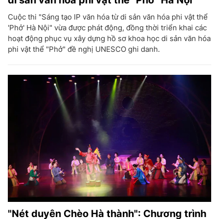
di sản văn hóa phi vật thể "Phở" Hà Nội
Cuộc thi "Sáng tạo IP văn hóa từ di sản văn hóa phi vật thể
'Phở' Hà Nội" vừa được phát động, đồng thời triển khai các
hoạt động phục vụ xây dựng hồ sơ khoa học di sản văn hóa
phi vật thể "Phở" đề nghị UNESCO ghi danh.
"Nét duyên Chèo Hà thành": Chương trình