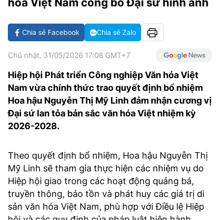
hóa Việt Nam công bố Đại sứ hình ảnh
MẠNG XÃ HỘI
Chia sẻ Facebook
Chia sẻ Zalo
Chủ nhật, 31/05/2026 17:08 GMT+7
Hiệp hội Phát triển Công nghiệp Văn hóa Việt
Nam vừa chính thức trao quyết định bổ nhiệm
Hoa hậu Nguyễn Thị Mỹ Linh đảm nhận cương vị
Đại sứ lan tỏa bản sắc văn hóa Việt nhiệm kỳ
2026-2028.
Theo quyết định bổ nhiệm, Hoa hậu Nguyễn Thị
Mỹ Linh sẽ tham gia thực hiện các nhiệm vụ do
Hiệp hội giao trong các hoạt động quảng bá,
truyền thông, bảo tồn và phát huy các giá trị di
sản văn hóa Việt Nam, phù hợp với Điều lệ Hiệp
hội và các quy định của pháp luật hiện hành.