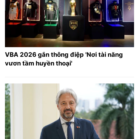
TRA CỨU PHƯỜNG XÃ
CỐNG HIẾN
BÙI XUÂN PHÁI
TIỆN ÍCH
VBA 2026 gắn thông điệp 'Nơi tài năng
LIÊN HỆ QUẢNG CÁO
vươn tầm huyền thoại'
Hotline: 0981.119.189
Điện thoại: 024.38254756
MẠNG XÃ HỘI