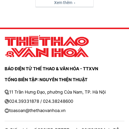
Xem thêm ›
BÁO ĐIỆN TỬ THỂ THAO & VĂN HÓA - TTXVN
TỔNG BIÊN TẬP: NGUYỄN THIỆN THUẬT
11 Trần Hưng Đạo, phường Cửa Nam, TP. Hà Nội
024.39331878 / 024.38248600
toasoan@thethaovanhoa.vn