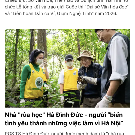
Chiều 8/8, Sở Văn hóa, Thể thao và Du lịch tỉnh Hà Tĩnh tổ
chức Lễ tổng kết và trao giải Cuộc thi “Đại sứ Văn hóa đọc”
và “Liên hoan Dân ca Ví, Giặm Nghệ Tĩnh” năm 2026.
Nhà "rùa học" Hà Đình Đức - người “biến
tình yêu thành những việc làm vì Hà Nội”
PGS.TS Hà Đình Đức, người được mệnh danh là "nhà rùa