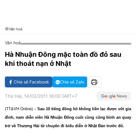
VĂN HÓA SỐNG KHỎE
ĐỌC - XEM
BÓNG ĐÁ
KẾT QUẢ
CÁC CÚP CHÂU ÂU
GOLF
GIẢI TRÍ
NHỊP ĐẬP SỨC KHỎE
DIỄN ĐÀN
VĂN HÓA
BẢNG XẾP HẠNG
DU LỊCH
PHIM
X-QUANG TIN ĐỒN
CÔNG NGHIỆP VĂN HÓA
Văn hoá
GIẢI TRÍ
THẾ GIỚI SAO
TIN TỨC
Văn hoá
ÂM NHẠC
VIẾT LẠI ƯỚC MƠ
Hà Nhuận Đông mặc toàn đồ đỏ sau
HIGHTECH
ĐIỂM ĐẾN
KBIZ
khi thoát nạn ở Nhật
TIÊU ĐIỂM - SPOTLIGHT
ẢNH
BẠN CẦN BIẾT
Chia sẻ Facebook
Chia sẻ Zalo
ẨM THỰC
INFOGRAPHIC
Thứ Hai, 14/03/2011 16:00 GMT+7
TƯ VẤN
E-MAGAZINE
(TT&VH Online) –
Sau 10 tiếng đồng hồ không liên lạc được với gia
ẢNH
đình, nam diễn viên Hà Nhuận Đông cuối cùng cũng bình an quay
trở về Thượng Hải từ chuyến đi biểu diễn ở Nhật Bản trước đó.
BÁO GIẤY