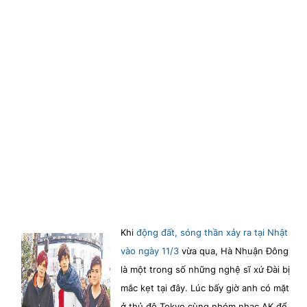
TRA CỨU PHƯỜNG XÃ
CỐNG HIẾN
BÙI XUÂN PHÁI
TIỆN ÍCH
LIÊN HỆ QUẢNG CÁO
Hotline: 0981.119.189
Điện thoại: 024.38254756
Khi
động đất, sóng thần xảy ra tại Nhật
MẠNG XÃ HỘI
vào ngày 11/3
vừa qua, Hà Nhuận Đông
là một trong số những nghệ sĩ xứ Đài bị
mắc kẹt tại đây. Lúc bấy giờ anh có mặt
ở thủ đô Tokyo cùng nhóm nhạc AK để