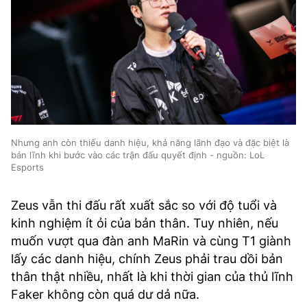
Nhưng anh còn thiếu danh hiệu, khả năng lãnh đạo và đặc biệt là
bản lĩnh khi bước vào các trận đấu quyết định - nguồn: LoL
Esports
Zeus vẫn thi đấu rất xuất sắc so với độ tuổi và
kinh nghiệm ít ỏi của bản thân. Tuy nhiên, nếu
muốn vượt qua đàn anh MaRin và cùng T1 giành
lấy các danh hiệu, chính Zeus phải trau dồi bản
thân thật nhiều, nhất là khi thời gian của thủ lĩnh
Faker không còn quá dư dả nữa.