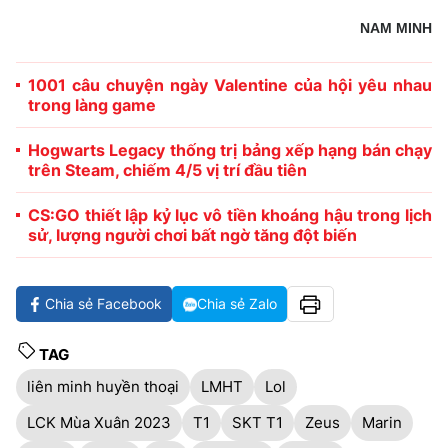
NAM MINH
1001 câu chuyện ngày Valentine của hội yêu nhau
trong làng game
Hogwarts Legacy thống trị bảng xếp hạng bán chạy
trên Steam, chiếm 4/5 vị trí đầu tiên
CS:GO thiết lập kỷ lục vô tiền khoáng hậu trong lịch
sử, lượng người chơi bất ngờ tăng đột biến
Chia sẻ Facebook
Chia sẻ Zalo
TAG
liên minh huyền thoại
LMHT
Lol
LCK Mùa Xuân 2023
T1
SKT T1
Zeus
Marin