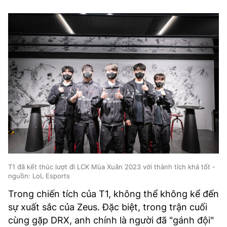
TRA CỨU PHƯỜNG XÃ
CỐNG HIẾN
BÙI XUÂN PHÁI
TIỆN ÍCH
LIÊN HỆ QUẢNG CÁO
Hotline: 0981.119.189
Điện thoại: 024.38254756
T1 đã kết thúc lượt đi LCK Mùa Xuân 2023 với thành tích khá tốt -
nguồn: LoL Esports
MẠNG XÃ HỘI
Trong chiến tích của T1, không thể không kể đến
sự xuất sắc của Zeus. Đặc biệt, trong trận cuối
cùng gặp DRX, anh chính là người đã "gánh đội"