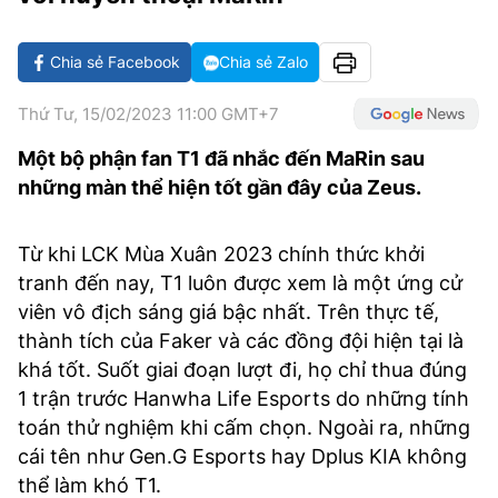
VĂN HÓA SỐNG KHỎE
ĐỌC - XEM
BÓNG ĐÁ
KẾT QUẢ
CÁC CÚP CHÂU ÂU
GOLF
GIẢI TRÍ
NHỊP ĐẬP SỨC KHỎE
DIỄN ĐÀN
VĂN HÓA
BẢNG XẾP HẠNG
Chia sẻ Facebook
Chia sẻ Zalo
DU LỊCH
PHIM
X-QUANG TIN ĐỒN
CÔNG NGHIỆP VĂN HÓA
GIẢI TRÍ
Thứ Tư, 15/02/2023 11:00 GMT+7
THẾ GIỚI SAO
TIN TỨC
Một bộ phận fan T1 đã nhắc đến MaRin sau
ÂM NHẠC
VIẾT LẠI ƯỚC MƠ
những màn thể hiện tốt gần đây của Zeus.
HIGHTECH
ĐIỂM ĐẾN
KBIZ
TIÊU ĐIỂM - SPOTLIGHT
Từ khi LCK Mùa Xuân 2023 chính thức khởi
ẢNH
tranh đến nay, T1 luôn được xem là một ứng cử
BẠN CẦN BIẾT
viên vô địch sáng giá bậc nhất. Trên thực tế,
ẨM THỰC
INFOGRAPHIC
thành tích của Faker và các đồng đội hiện tại là
TƯ VẤN
khá tốt. Suốt giai đoạn lượt đi, họ chỉ thua đúng
E-MAGAZINE
1 trận trước Hanwha Life Esports do những tính
ẢNH
toán thử nghiệm khi cấm chọn. Ngoài ra, những
cái tên như Gen.G Esports hay Dplus KIA không
BÁO GIẤY
thể làm khó T1.