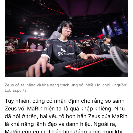
Zeus có tài năng và khả năng thích ứng với nhiều lối chơi - nguồn:
LoL Esports
Tuy nhiên, cũng có nhận định cho rằng so sánh
Zeus với MaRin hiện tại là quá khập khiễng. Như
đã nói ở trên, hai yếu tố hơn hẳn Zeus của MaRin
là khả năng lãnh đạo và danh hiệu. Ngoài ra,
MaRin còn có một bản lĩnh đáng khen ngợi khi