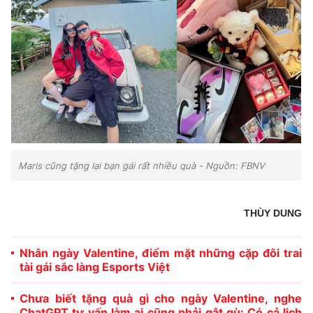
Maris cũng tặng lại bạn gái rất nhiều quà - Nguồn: FBNV
THÙY DUNG
Nhân ngày Valentine, điểm mặt những cặp đôi trai
tài gái sắc làng Esports Việt
Chưa biết tặng quà gì cho ngày Valentine, nghe
ChatGPT tư vấn làm ai cũng phải gật gù: Có cả lịch