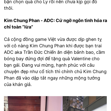
bận chọn quà cho Ly rồi nên chưa kịp gọi đó
thôi.
Kim Chung Phan - ADC: Cứ ngỡ ngôn tình hóa ra
chỉ toàn “lừa”
Cả cộng đồng game Việt vừa được dịp ghen tỵ
với cô nàng Kim Chung Phan khi được bạn trai
ADC aka Trần Đức Chiến ăn diện bảnh bao, cầm
bóng bay đứng đợi để tặng quà Valentine cho
bạn gái. Đang vui mừng, hạnh phúc với câu
chuyện đẹp như cổ tích thì chính chủ Kim Chung
Phan đã vào dập tắt ngay những mộng tưởng
của khán giả.