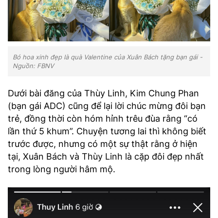
Bó hoa xinh đẹp là quà Valentine của Xuân Bách tặng bạn gái -
Nguồn: FBNV
Dưới bài đăng của Thùy Linh, Kim Chung Phan
(bạn gái ADC) cũng để lại lời chúc mừng đôi bạn
trẻ, đồng thời còn hóm hỉnh trêu đùa rằng “có
lần thứ 5 khum”. Chuyện tương lai thì không biết
trước được, nhưng có một sự thật rằng ở hiện
tại, Xuân Bách và Thùy Linh là cặp đôi đẹp nhất
trong lòng người hâm mộ.