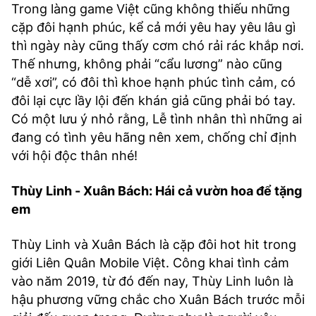
Trong làng game Việt cũng không thiếu những
TRA CỨU PHƯỜNG XÃ
cặp đôi hạnh phúc, kể cả mới yêu hay yêu lâu gì
CỐNG HIẾN
thì ngày này cũng thấy cơm chó rải rác khắp nơi.
Thế nhưng, không phải “cẩu lương” nào cũng
BÙI XUÂN PHÁI
“dễ xơi”, có đôi thì khoe hạnh phúc tình cảm, có
TIỆN ÍCH
đôi lại cực lầy lội đến khán giả cũng phải bó tay.
Có một lưu ý nhỏ rằng, Lễ tình nhân thì những ai
đang có tình yêu hãng nên xem, chống chỉ định
LIÊN HỆ QUẢNG CÁO
với hội độc thân nhé!
Hotline: 0981.119.189
Thùy Linh - Xuân Bách: Hái cả vườn hoa để tặng
Điện thoại: 024.38254756
em
Thùy Linh và Xuân Bách là cặp đôi hot hit trong
MẠNG XÃ HỘI
giới Liên Quân Mobile Việt. Công khai tình cảm
vào năm 2019, từ đó đến nay, Thùy Linh luôn là
hậu phương vững chắc cho Xuân Bách trước mỗi