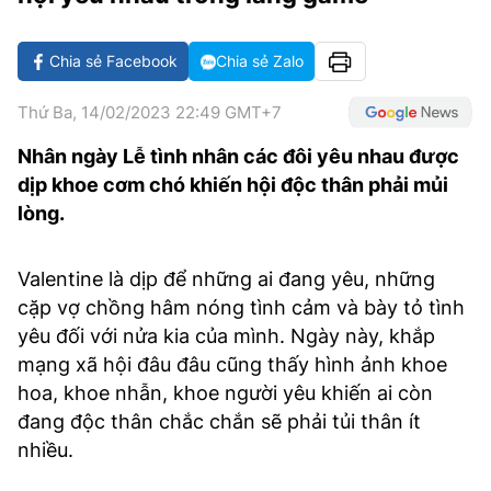
VĂN HÓA SỐNG KHỎE
ĐỌC - XEM
BÓNG ĐÁ
KẾT QUẢ
CÁC CÚP CHÂU ÂU
GOLF
GIẢI TRÍ
NHỊP ĐẬP SỨC KHỎE
DIỄN ĐÀN
VĂN HÓA
BẢNG XẾP HẠNG
Chia sẻ Facebook
Chia sẻ Zalo
DU LỊCH
PHIM
X-QUANG TIN ĐỒN
CÔNG NGHIỆP VĂN HÓA
GIẢI TRÍ
Thứ Ba, 14/02/2023 22:49 GMT+7
THẾ GIỚI SAO
TIN TỨC
Nhân ngày Lễ tình nhân các đôi yêu nhau được
ÂM NHẠC
VIẾT LẠI ƯỚC MƠ
dịp khoe cơm chó khiến hội độc thân phải mủi
HIGHTECH
ĐIỂM ĐẾN
KBIZ
lòng.
TIÊU ĐIỂM - SPOTLIGHT
ẢNH
Valentine là dịp để những ai đang yêu, những
BẠN CẦN BIẾT
cặp vợ chồng hâm nóng tình cảm và bày tỏ tình
ẨM THỰC
INFOGRAPHIC
yêu đối với nửa kia của mình. Ngày này, khắp
TƯ VẤN
mạng xã hội đâu đâu cũng thấy hình ảnh khoe
E-MAGAZINE
hoa, khoe nhẫn, khoe người yêu khiến ai còn
ẢNH
đang độc thân chắc chắn sẽ phải tủi thân ít
nhiều.
BÁO GIẤY