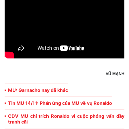
VŨ MẠNH
MU: Garnacho nay đã khác
Tin MU 14/11: Phản ứng của MU về vụ Ronaldo
CĐV MU chỉ trích Ronaldo vì cuộc phỏng vấn đầy
tranh cãi