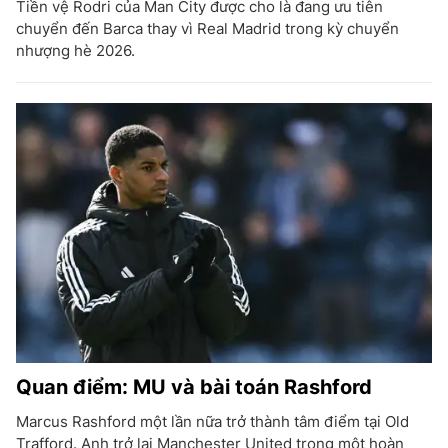
Tiền vệ Rodri của Man City được cho là đang ưu tiên
chuyển đến Barca thay vì Real Madrid trong kỳ chuyển
nhượng hè 2026.
Quan điểm: MU và bài toán Rashford
Marcus Rashford một lần nữa trở thành tâm điểm tại Old
Trafford. Anh trở lại Manchester United trong một hoàn