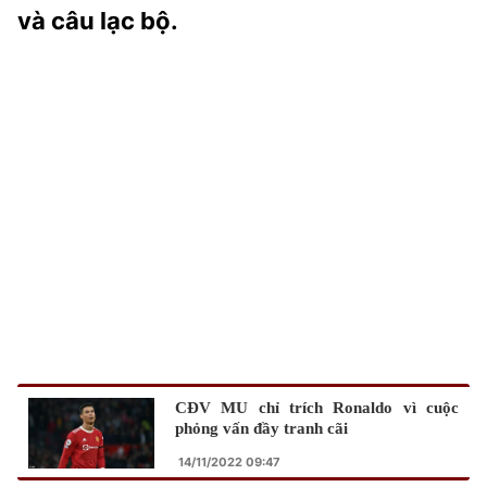
và câu lạc bộ.
TRA CỨU PHƯỜNG XÃ
CỐNG HIẾN
BÙI XUÂN PHÁI
TIỆN ÍCH
LIÊN HỆ QUẢNG CÁO
Hotline: 0981.119.189
Điện thoại: 024.38254756
MẠNG XÃ HỘI
CĐV MU chỉ trích Ronaldo vì cuộc
phỏng vấn đầy tranh cãi
14/11/2022 09:47