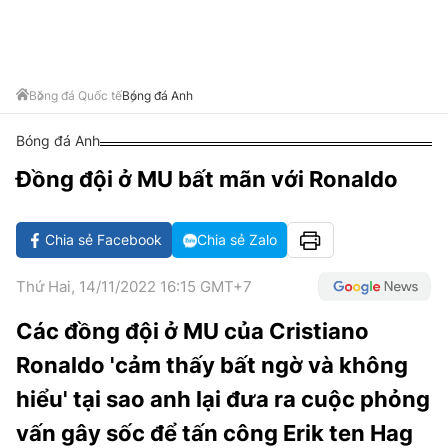
VĂN HÓA SỐNG KHỎE
ĐỌC - XEM
BÓNG ĐÁ
KẾT QUẢ
CÁC CÚP CHÂU ÂU
GOLF
GIẢI TRÍ
NHỊP ĐẬP SỨC KHỎE
DIỄN ĐÀN
VĂN HÓA
BẢNG XẾP HẠNG
DU LỊCH
PHIM
X-QUANG TIN ĐỒN
CÔNG NGHIỆP VĂN HÓA
Bóng đá Quốc tế
Bóng đá Anh
GIẢI TRÍ
THẾ GIỚI SAO
TIN TỨC
Bóng đá Anh
ÂM NHẠC
VIẾT LẠI ƯỚC MƠ
Đồng đội ở MU bất mãn với Ronaldo
HIGHTECH
ĐIỂM ĐẾN
KBIZ
TIÊU ĐIỂM - SPOTLIGHT
ẢNH
Chia sẻ Facebook
Chia sẻ Zalo
BẠN CẦN BIẾT
ẨM THỰC
Thứ Hai, 14/11/2022 16:15 GMT+7
INFOGRAPHIC
Các đồng đội ở MU của Cristiano
TƯ VẤN
E-MAGAZINE
Ronaldo 'cảm thấy bất ngờ và không
ẢNH
hiểu' tại sao anh lại đưa ra cuộc phỏng
BÁO GIẤY
vấn gây sốc để tấn công Erik ten Hag