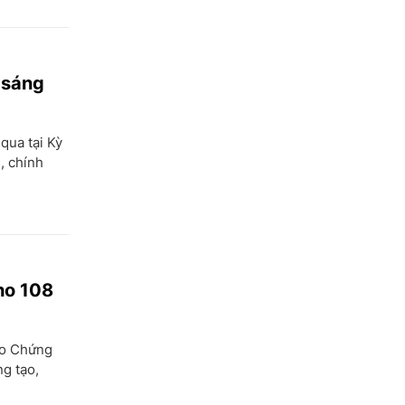
Kiên Giang
Kon Tum
 sáng
Lai Châu
Long An
qua tại Kỳ
Lào Cai
, chính
Lâm Đồng
Lạng Sơn
Nam Định
Nghệ An
ho 108
Ninh Bình
ao Chứng
Ninh Thuận
g tạo,
Phú Thọ