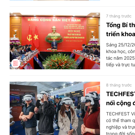
7 tháng trước
Tổng Bí t
triển kho
Sáng 25/12/20
khoa học, côn
tác năm 2025 
tiếp và trực t
8 tháng trước
TECHFEST 
nối cộng 
TECHFEST Việ
có thể tham q
nghiệp và trự
trong đời sốn