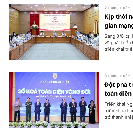
2 tháng trước
Kịp thời 
gian mạn
Sáng 3/6, tại
về phát triển
triển khai tr
3 tháng trước
Đột phá t
toàn diện
Triển khai Ng
triển khoa họ
trở thành nhi