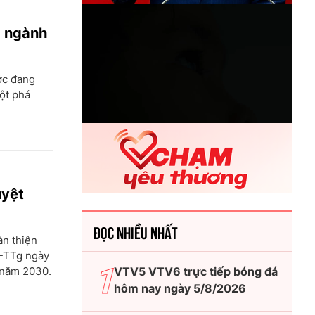
a ngành
ước đang
ột phá
uyệt
ĐỌC NHIỀU NHẤT
àn thiện
Đ-TTg ngày
 năm 2030.
VTV5 VTV6 trực tiếp bóng đá
hôm nay ngày 5/8/2026