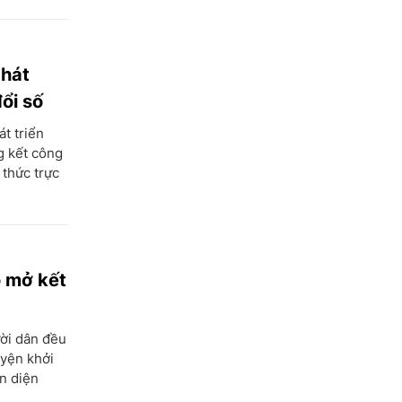
Đồng Tháp
Gia Lai
Hà Nội
phát
ổi số
TP Hồ Chí Minh
t triển
Hà Giang
g kết công
Hà Nam
 thức trực
Hà Tĩnh
Hòa Bình
Hưng Yên
 mở kết
Hải Dương
Hải Phòng
ời dân đều
uyện khởi
Hậu Giang
ện diện
Khánh Hòa