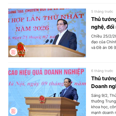
5 tháng trước
Thủ tướng
nghệ, đổi
Chiều 25/2/2
đạo của Chính
và Đề án 06 (
6 tháng trước
Thủ tướng
Doanh ngh
Sáng 9/2, Th
thưởng Trung 
khoa học, côn
mạnh doanh n