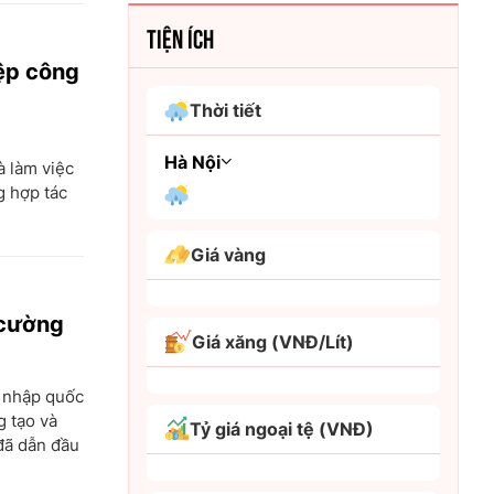
TIỆN ÍCH
iệp công
Thời tiết
Hà Nội
 làm việc
g hợp tác
An Giang
Giá vàng
Bình Dương
 cường
Bình Phước
Giá xăng (VNĐ/Lít)
Bình Thuận
i nhập quốc
Bình Định
g tạo và
Tỷ giá ngoại tệ (VNĐ)
Bạc Liêu
đã dẫn đầu
Bắc Giang