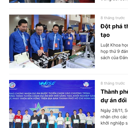
8 tháng trước
Đột phá t
tạo
Luật Khoa họ
họp thứ 9 đán
sách của Đảng
8 tháng trước
Thành phố
dự án đổi
Ngày 28/11, 
nhận cho các 
khởi nghiệp 