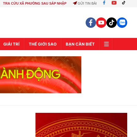
TRA CỨU XÃ PHƯỜNG SAU SÁP NHẬP
GỬI TIN BÀI
GIẢI TRÍ
THẾ GIỚI SAO
BẠN CẦN BIẾT