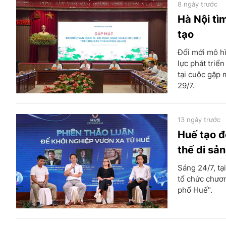
8 ngày trước
Hà Nội tìm
tạo
Đổi mới mô hì
lực phát triể
tại cuộc gặp 
29/7.
13 ngày trước
Huế tạo đ
thế di sản
Sáng 24/7, tạ
tổ chức chươn
phố Huế".