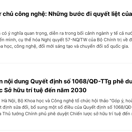
tự chủ công nghệ: Những bước đi quyết liệt củ
n có ý nghĩa quan trọng, diễn ra trong bối cảnh ngành y tế cả n
ển mình, cụ thể hóa Nghị quyết 57-NQ/TW của Bộ Chính trị về đ
oa học, công nghệ, đổi mới sáng tạo và chuyển đổi số quốc gia.
n nội dung Quyết định số 1068/QĐ-TTg phê d
c Sở hữu trí tuệ đến năm 2030
i Hà Nội, Bộ Khoa học và Công nghệ tổ chức hội thảo "Góp ý, ho
t định sửa đổi, bổ sung một số điều của Quyết định số 1068/Q
a Thủ tướng Chính phủ phê duyệt Chiến lược sở hữu trí tuệ đến