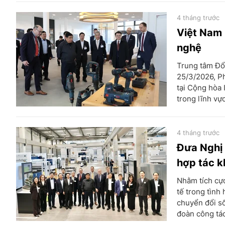
4 tháng trước
Việt Nam 
nghệ
Trung tâm Đổi
25/3/2026, P
tại Cộng hòa 
trong lĩnh vự
4 tháng trước
Đưa Nghị 
hợp tác k
Nhằm tích cực
tế trong tình
chuyển đổi s
đoàn công tác