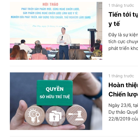
1 tháng trước
Tiến tới 
y tế
Đây là sự kiệ
tích cực chuy
phát triển kh
1 tháng trước
Hoàn thiệ
Chiến lượ
Ngày 23/6, tạ
Dự thảo Quyế
22/8/2019 củ