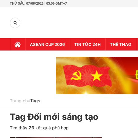
THỨ SÁU,
07/08/2026 | 03:06 GMT+7
ASEAN CUP 2026
TIN TỨC 24H
THỂ THAO
Trang chủ
Tags
Tag
Đổi mới sáng tạo
Tìm thấy
26
kết quả phù hợp