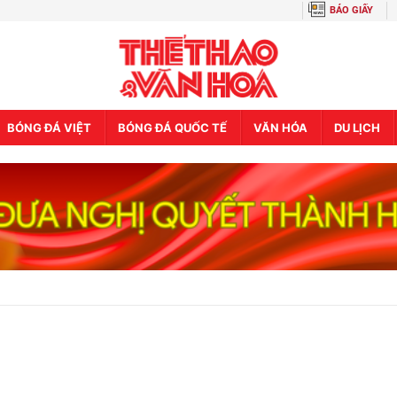
BÁO GIẤY
BÓNG ĐÁ VIỆT
BÓNG ĐÁ QUỐC TẾ
VĂN HÓA
DU LỊCH