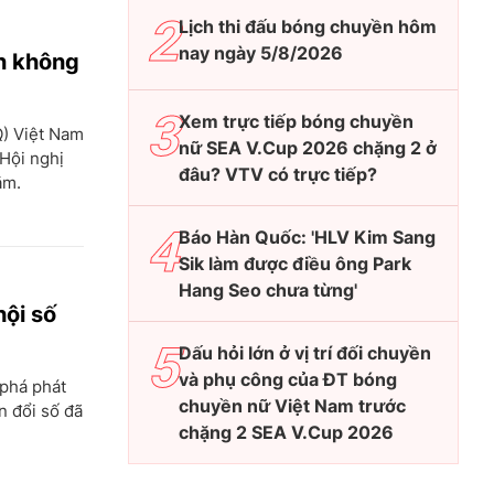
Lịch thi đấu bóng chuyền hôm
nay ngày 5/8/2026
ên không
Xem trực tiếp bóng chuyền
Q) Việt Nam
nữ SEA V.Cup 2026 chặng 2 ở
 Hội nghị
đâu? VTV có trực tiếp?
ăm.
Báo Hàn Quốc: 'HLV Kim Sang
Sik làm được điều ông Park
Hang Seo chưa từng'
hội số
Dấu hỏi lớn ở vị trí đối chuyền
và phụ công của ĐT bóng
 phá phát
chuyền nữ Việt Nam trước
n đổi số đã
chặng 2 SEA V.Cup 2026