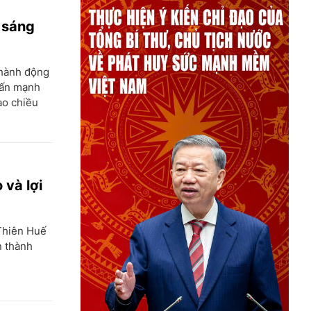
i sáng
thành động
hấn mạnh
ào chiều
 và lợi
 Thiên Huế
n thành