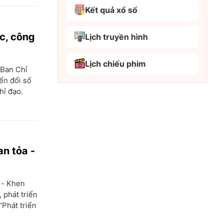
Kết quả xổ số
Bắc Kạn
Bắc Ninh
ọc, công
Lịch truyền hình
Bến Tre
Lịch chiếu phim
Cao Bằng
 Ban Chỉ
ển đổi số
Cà Mau
hỉ đạo.
Cần Thơ
Điện Biên
Đà Nẵng
n tỏa -
Đà Lạt
Đắk Lắk
 - Khen
Đắk Nông
 phát triển
"Phát triển
Đồng Nai