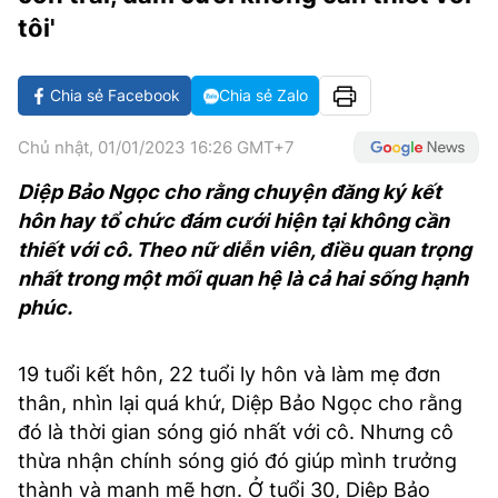
VĂN HÓA SỐNG KHỎE
ĐỌC - XEM
BÓNG ĐÁ
KẾT QUẢ
CÁC CÚP CHÂU ÂU
GOLF
tôi'
GIẢI TRÍ
NHỊP ĐẬP SỨC KHỎE
DIỄN ĐÀN
VĂN HÓA
BẢNG XẾP HẠNG
Chia sẻ Facebook
Chia sẻ Zalo
DU LỊCH
PHIM
X-QUANG TIN ĐỒN
CÔNG NGHIỆP VĂN HÓA
GIẢI TRÍ
Chủ nhật, 01/01/2023 16:26 GMT+7
THẾ GIỚI SAO
TIN TỨC
ÂM NHẠC
VIẾT LẠI ƯỚC MƠ
Diệp Bảo Ngọc cho rằng chuyện đăng ký kết
HIGHTECH
ĐIỂM ĐẾN
KBIZ
hôn hay tổ chức đám cưới hiện tại không cần
TIÊU ĐIỂM - SPOTLIGHT
thiết với cô. Theo nữ diễn viên, điều quan trọng
ẢNH
nhất trong một mối quan hệ là cả hai sống hạnh
BẠN CẦN BIẾT
phúc.
ẨM THỰC
INFOGRAPHIC
TƯ VẤN
19 tuổi kết hôn, 22 tuổi ly hôn và làm mẹ đơn
E-MAGAZINE
thân, nhìn lại quá khứ, Diệp Bảo Ngọc cho rằng
ẢNH
đó là thời gian sóng gió nhất với cô. Nhưng cô
thừa nhận chính sóng gió đó giúp mình trưởng
BÁO GIẤY
thành và mạnh mẽ hơn. Ở tuổi 30, Diệp Bảo