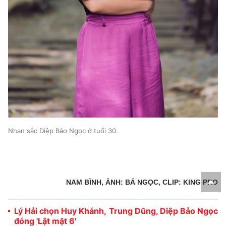
Nhan sắc Diệp Bảo Ngọc ở tuổi 30.
NAM BÌNH, ẢNH: BÁ NGỌC, CLIP: KING PRO
Lý Hải chọn Huy Khánh, Trung Dũng, Diệp Bảo Ngọc
đóng 'Lật mặt 6'