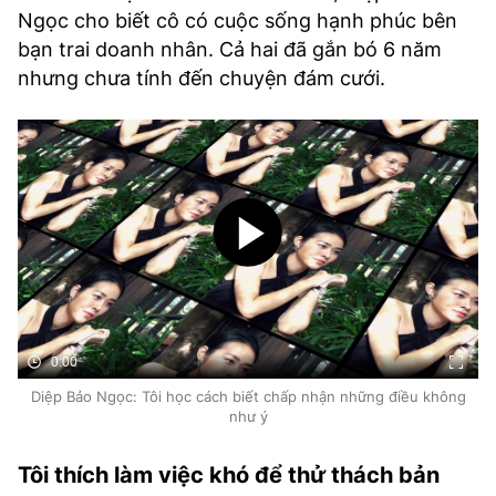
TRA CỨU PHƯỜNG XÃ
Ngọc cho biết cô có cuộc sống hạnh phúc bên
bạn trai doanh nhân. Cả hai đã gắn bó 6 năm
CỐNG HIẾN
nhưng chưa tính đến chuyện đám cưới.
BÙI XUÂN PHÁI
TIỆN ÍCH
LIÊN HỆ QUẢNG CÁO
Hotline: 0981.119.189
Điện thoại: 024.38254756
0:00
MẠNG XÃ HỘI
Diệp Bảo Ngọc: Tôi học cách biết chấp nhận những điều không
như ý
Tôi thích làm việc khó để thử thách bản