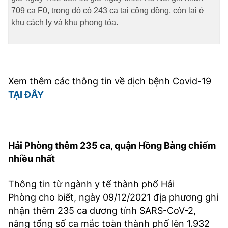
TRA CỨU PHƯỜNG XÃ
709 ca F0, trong đó có 243 ca tại cộng đồng, còn lại ở
khu cách ly và khu phong tỏa.
CỐNG HIẾN
BÙI XUÂN PHÁI
TIỆN ÍCH
Xem thêm các thông tin về dịch bệnh Covid-19
TẠI ĐÂY
LIÊN HỆ QUẢNG CÁO
Hotline: 0981.119.189
Hải Phòng thêm 235 ca, quận Hồng Bàng chiếm
Điện thoại: 024.38254756
nhiều nhất
MẠNG XÃ HỘI
Thông tin từ ngành y tế thành phố Hải
Phòng cho biết, ngày 09/12/2021 địa phương ghi
nhận thêm 235 ca dương tính SARS-CoV-2,
nâng tổng số ca mắc toàn thành phố lên 1.932