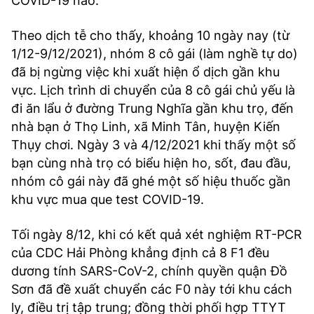
COVID-19 nào.
Theo dịch tễ cho thấy, khoảng 10 ngày nay (từ
1/12-9/12/2021), nhóm 8 cô gái (làm nghề tự do)
đã bị ngừng việc khi xuất hiện ổ dịch gần khu
vực. Lịch trình di chuyển của 8 cô gái chủ yếu là
đi ăn lẩu ở đường Trung Nghĩa gần khu trọ, đến
nhà bạn ở Thọ Linh, xã Minh Tân, huyện Kiến
Thụy chơi. Ngày 3 và 4/12/2021 khi thấy một số
bạn cùng nhà trọ có biểu hiện ho, sốt, đau đầu,
nhóm cô gái này đã ghé một số hiệu thuốc gần
khu vực mua que test COVID-19.
Tối ngày 8/12, khi có kết quả xét nghiệm RT-PCR
của CDC Hải Phòng khẳng định cả 8 F1 đều
dương tính SARS-CoV-2, chính quyền quận Đồ
Sơn đã đề xuất chuyển các F0 này tới khu cách
ly, điều trị tập trung; đồng thời phối hợp TTYT