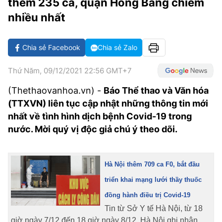
thêm 235 ca, quận Hồng Bàng chiếm
VĂN HÓA SỐNG KHỎE
ĐỌC - XEM
BÓNG ĐÁ
KẾT QUẢ
CÁC CÚP CHÂU ÂU
GOLF
nhiều nhất
GIẢI TRÍ
NHỊP ĐẬP SỨC KHỎE
DIỄN ĐÀN
VĂN HÓA
BẢNG XẾP HẠNG
DU LỊCH
PHIM
X-QUANG TIN ĐỒN
CÔNG NGHIỆP VĂN HÓA
Chia sẻ Facebook
Chia sẻ Zalo
GIẢI TRÍ
THẾ GIỚI SAO
TIN TỨC
ÂM NHẠC
Thứ Năm, 09/12/2021 22:56 GMT+7
VIẾT LẠI ƯỚC MƠ
HIGHTECH
(Thethaovanhoa.vn) -
Báo Thể thao và Văn hóa
ĐIỂM ĐẾN
KBIZ
(TTXVN) liên tục cập nhật những thông tin mới
TIÊU ĐIỂM - SPOTLIGHT
nhất về tình hình dịch bệnh Covid-19 trong
ẢNH
nước. Mời quý vị độc giả chú ý theo dõi.
BẠN CẦN BIẾT
ẨM THỰC
INFOGRAPHIC
TƯ VẤN
Hà Nội thêm 709 ca F0, bắt đầu
E-MAGAZINE
triển khai mạng lưới thầy thuốc
ẢNH
đồng hành điều trị Covid-19
Tin từ Sở Y tế Hà Nội, từ 18
BÁO GIẤY
giờ ngày 7/12 đến 18 giờ ngày 8/12, Hà Nội ghi nhận