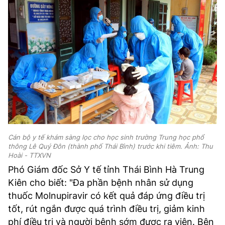
Cán bộ y tế khám sàng lọc cho học sinh trường Trung học phổ
thông Lê Quý Đôn (thành phố Thái Bình) trước khi tiêm. Ảnh: Thu
Hoài - TTXVN
Phó Giám đốc Sở Y tế tỉnh Thái Bình Hà Trung
Kiên cho biết: "Đa phần bệnh nhân sử dụng
thuốc Molnupiravir có kết quả đáp ứng điều trị
tốt, rút ngắn được quá trình điều trị, giảm kinh
phí điều trị và người bệnh sớm được ra viện. Bên