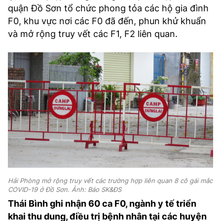
quận Đồ Sơn tổ chức phong tỏa các hộ gia đình
F0, khu vực nơi các F0 đã đến, phun khử khuẩn
và mở rộng truy vết các F1, F2 liên quan.
Hải Phòng mở rộng truy vết các trường hợp liên quan 8 cô gái mắc
COVID-19 ở Đồ Sơn. Ảnh: Báo SK&ĐS
Thái Bình ghi nhận 60 ca F0, ngành y tế triển
khai thu dung, điều trị bệnh nhân tại các huyện