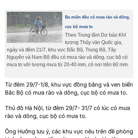
TRA CỨU PHƯỜNG XÃ
Ba miền đều có mưa rào và dông,
CỐNG HIẾN
cục bộ mưa to
BÙI XUÂN PHÁI
Theo Trung tâm Dự báo Khí
tượng Thủy văn Quốc gia,
TIỆN ÍCH
ngày và đêm 21/7, khu vực Bắc Bộ, Trung Bộ, Tây
Nguyên và Nam Bộ đều có mưa rào và dông, cục bộ có
LIÊN HỆ QUẢNG CÁO
mưa to với lượng mưa từ 20-40 mm, có nơi trên 60 mm.
Hotline: 0981.119.189
Từ đêm 29/7-1/8, khu vực đồng bằng và ven biển
Điện thoại: 024.38254756
Bắc Bộ có mưa rào và dông, cục bộ có mưa to.
Thủ đô Hà Nội, từ đêm 29/7- 31/7 có lúc có mưa
MẠNG XÃ HỘI
rào và dông, cục bộ có mưa to.
Ông Hưởng lưu ý, các khu vực nêu trên đề phòng