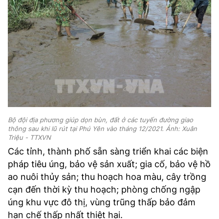
Bộ đội địa phương giúp dọn bùn, đất ở các tuyến đường giao
thông sau khi lũ rút tại Phú Yên vào tháng 12/2021. Ảnh: Xuân
Triệu - TTXVN
Các tỉnh, thành phố sẵn sàng triển khai các biện
pháp tiêu úng, bảo vệ sản xuất; gia cố, bảo vệ hồ
ao nuôi thủy sản; thu hoạch hoa màu, cây trồng
cạn đến thời kỳ thu hoạch; phòng chống ngập
úng khu vực đô thị, vùng trũng thấp bảo đảm
hạn chế thấp nhất thiệt hại.