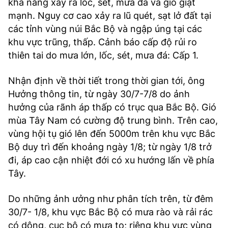
khả năng xảy ra lốc, sét, mưa đá và gió giật
mạnh. Nguy cơ cao xảy ra lũ quét, sạt lở đất tại
các tỉnh vùng núi Bắc Bộ và ngập úng tại các
khu vực trũng, thấp. Cảnh báo cấp độ rủi ro
thiên tai do mưa lớn, lốc, sét, mưa đá: Cấp 1.
Nhận định về thời tiết trong thời gian tới, ông
Hưởng thông tin, từ ngày 30/7-7/8 do ảnh
hưởng của rãnh áp thấp có trục qua Bắc Bộ. Gió
mùa Tây Nam có cường độ trung bình. Trên cao,
vùng hội tụ gió lên đến 5000m trên khu vực Bắc
Bộ duy trì đến khoảng ngày 1/8; từ ngày 1/8 trở
đi, áp cao cận nhiệt đới có xu hướng lấn về phía
Tây.
Do những ảnh ưởng như phân tích trên, từ đêm
30/7- 1/8, khu vực Bắc Bộ có mưa rào và rải rác
có dông, cục bộ có mưa to; riêng khu vực vùng