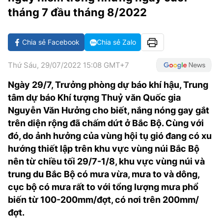
VĂN HÓA SỐNG KHỎE
ĐỌC - XEM
BÓNG ĐÁ
KẾT QUẢ
CÁC CÚP CHÂU ÂU
GOLF
tháng 7 đầu tháng 8/2022
GIẢI TRÍ
NHỊP ĐẬP SỨC KHỎE
DIỄN ĐÀN
VĂN HÓA
BẢNG XẾP HẠNG
Chia sẻ Facebook
Chia sẻ Zalo
DU LỊCH
PHIM
X-QUANG TIN ĐỒN
CÔNG NGHIỆP VĂN HÓA
GIẢI TRÍ
Thứ Sáu, 29/07/2022 15:08 GMT+7
THẾ GIỚI SAO
TIN TỨC
ÂM NHẠC
VIẾT LẠI ƯỚC MƠ
Ngày 29/7, Trưởng phòng dự báo khí hậu, Trung
HIGHTECH
ĐIỂM ĐẾN
KBIZ
tâm dự báo Khí tượng Thuỷ văn Quốc gia
TIÊU ĐIỂM - SPOTLIGHT
Nguyễn Văn Hưởng cho biết, nắng nóng gay gắt
ẢNH
trên diện rộng đã chấm dứt ở Bắc Bộ. Cùng với
BẠN CẦN BIẾT
đó, do ảnh hưởng của vùng hội tụ gió đang có xu
ẨM THỰC
INFOGRAPHIC
hướng thiết lập trên khu vực vùng núi Bắc Bộ
nên từ chiều tối 29/7-1/8, khu vực vùng núi và
TƯ VẤN
E-MAGAZINE
trung du Bắc Bộ có mưa vừa, mưa to và dông,
cục bộ có mưa rất to với tổng lượng mưa phổ
ẢNH
biến từ 100-200mm/đợt, có nơi trên 200mm/
BÁO GIẤY
đợt.