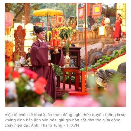
TRA CỨU PHƯỜNG XÃ
CỐNG HIẾN
BÙI XUÂN PHÁI
TIỆN ÍCH
LIÊN HỆ QUẢNG CÁO
Hotline: 0981.119.189
Điện thoại: 024.38254756
MẠNG XÃ HỘI
Việc tổ chức Lễ Khai Xuân theo đúng nghi thức truyền thống là sự
khẳng định bản lĩnh văn hóa, giữ gìn hồn cốt dân tộc giữa dòng
chảy hiện đại. Ảnh: Thanh Tùng - TTXVN