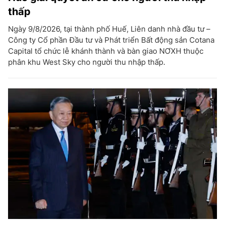
thấp
Ngày 9/8/2026, tại thành phố Huế, Liên danh nhà đầu tư –
Công ty Cổ phần Đầu tư và Phát triển Bất động sản Cotana
Capital tổ chức lễ khánh thành và bàn giao NƠXH thuộc
phân khu West Sky cho người thu nhập thấp.