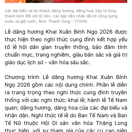
Các đại biểu và du khách dâng hương, dâng hoa, bày tỏ lòng
thành kính đối với tổ tiên, các bậc tiền nhân đã có công dựng
nước và giữ nước. Ảnh: Thanh Tùng - TTXVN
Lễ dâng hương Khai Xuân Bính Ngọ 2026 được
thực hiện theo nghi thức cung đình kết hợp yếu
tố lễ hội dân gian truyền thống, bảo đảm tính
chuẩn mực, trang nghiêm, giàu bản sắc và giá trị
giáo dục lịch sử - văn hóa sâu sắc.
Chương trình Lễ dâng hương Khai Xuân Bính
Ngọ 2026 gồm các nội dung chính. Phần lễ diễn
ra trang trọng theo nghi thức cung đình truyền
thống với các nghi thức: khai lễ; hành lễ Tế Nam
quan; dâng hương, dâng hoa của các đại biểu và
nhân dân. Nghi thức tế lễ do Ban Tế Nam và Ban
Tế Nữ thuộc Hội Di sản văn hóa Thăng Long
thực hiện, với sự tham gia của các cụ cao niên