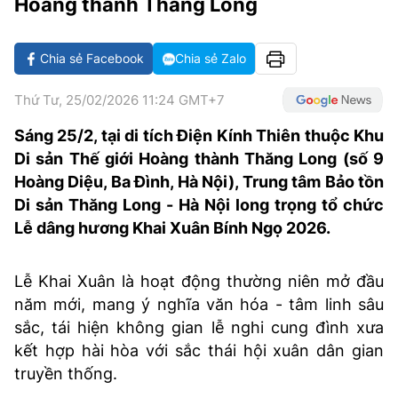
Hoàng thành Thăng Long
VĂN HÓA SỐNG KHỎE
ĐỌC - XEM
BÓNG ĐÁ
KẾT QUẢ
CÁC CÚP CHÂU ÂU
GOLF
GIẢI TRÍ
NHỊP ĐẬP SỨC KHỎE
DIỄN ĐÀN
VĂN HÓA
BẢNG XẾP HẠNG
Chia sẻ Facebook
Chia sẻ Zalo
DU LỊCH
PHIM
X-QUANG TIN ĐỒN
CÔNG NGHIỆP VĂN HÓA
GIẢI TRÍ
Thứ Tư, 25/02/2026 11:24 GMT+7
THẾ GIỚI SAO
TIN TỨC
ÂM NHẠC
VIẾT LẠI ƯỚC MƠ
Sáng 25/2, tại di tích Điện Kính Thiên thuộc Khu
Di sản Thế giới Hoàng thành Thăng Long (số 9
HIGHTECH
ĐIỂM ĐẾN
KBIZ
Hoàng Diệu, Ba Đình, Hà Nội), Trung tâm Bảo tồn
TIÊU ĐIỂM - SPOTLIGHT
Di sản Thăng Long - Hà Nội long trọng tổ chức
ẢNH
Lễ dâng hương Khai Xuân Bính Ngọ 2026.
BẠN CẦN BIẾT
ẨM THỰC
INFOGRAPHIC
Lễ Khai Xuân là hoạt động thường niên mở đầu
TƯ VẤN
năm mới, mang ý nghĩa văn hóa - tâm linh sâu
E-MAGAZINE
sắc, tái hiện không gian lễ nghi cung đình xưa
ẢNH
kết hợp hài hòa với sắc thái hội xuân dân gian
truyền thống.
BÁO GIẤY