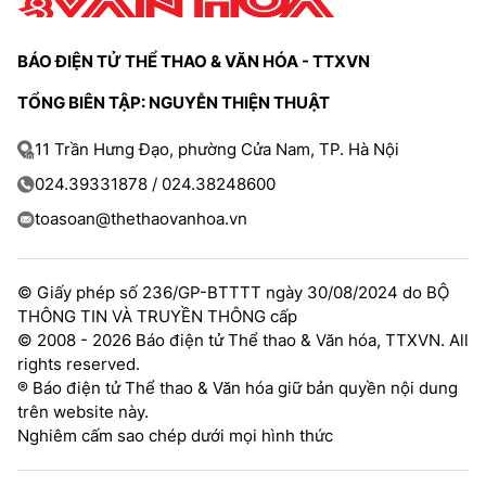
BÁO ĐIỆN TỬ THỂ THAO & VĂN HÓA - TTXVN
TỔNG BIÊN TẬP: NGUYỄN THIỆN THUẬT
11 Trần Hưng Đạo, phường Cửa Nam, TP. Hà Nội
024.39331878 / 024.38248600
toasoan@thethaovanhoa.vn
© Giấy phép số 236/GP-BTTTT ngày 30/08/2024 do BỘ
THÔNG TIN VÀ TRUYỀN THÔNG cấp
© 2008 - 2026 Báo điện tử Thể thao & Văn hóa, TTXVN. All
rights reserved.
® Báo điện tử Thể thao & Văn hóa giữ bản quyền nội dung
trên website này.
Nghiêm cấm sao chép dưới mọi hình thức