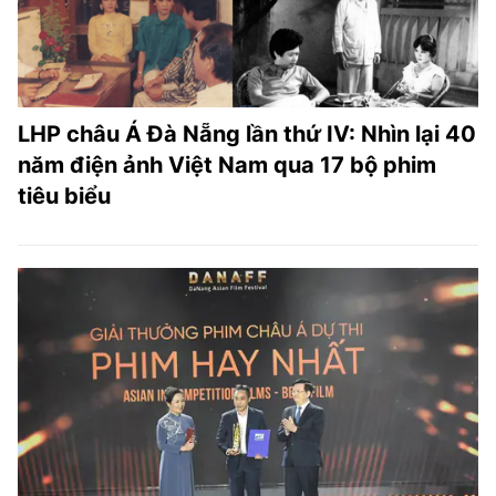
LHP châu Á Đà Nẵng lần thứ IV: Nhìn lại 40
năm điện ảnh Việt Nam qua 17 bộ phim
tiêu biểu