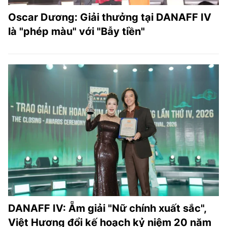
Oscar Dương: Giải thưởng tại DANAFF IV
là "phép màu" với "Bẫy tiền"
DANAFF IV: Ẵm giải "Nữ chính xuất sắc",
Việt Hương đổi kế hoạch kỷ niệm 20 năm