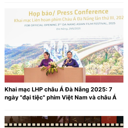
Khai mạc LHP châu Á Đà Nẵng 2025: 7
ngày "đại tiệc" phim Việt Nam và châu Á