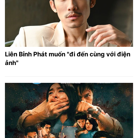
TRA CỨU PHƯỜNG XÃ
CỐNG HIẾN
BÙI XUÂN PHÁI
TIỆN ÍCH
Liên Bỉnh Phát muốn "đi đến cùng với điện
LIÊN HỆ QUẢNG CÁO
ảnh"
Hotline: 0981.119.189
Điện thoại: 024.38254756
MẠNG XÃ HỘI