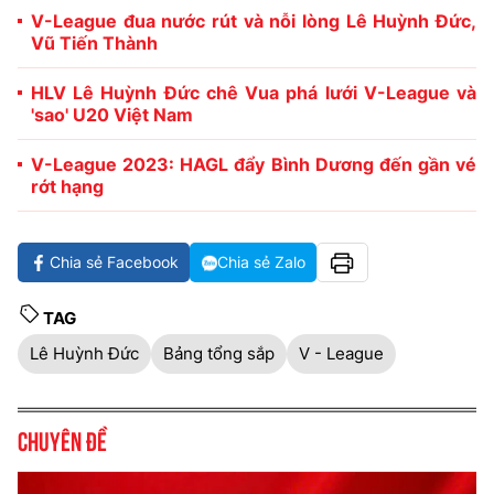
V-League đua nước rút và nỗi lòng Lê Huỳnh Đức,
Vũ Tiến Thành
HLV Lê Huỳnh Đức chê Vua phá lưới V-League và
'sao' U20 Việt Nam
V-League 2023: HAGL đẩy Bình Dương đến gần vé
rớt hạng
Chia sẻ Facebook
Chia sẻ Zalo
TAG
Lê Huỳnh Đức
Bảng tổng sắp
V - League
Chuyên đề