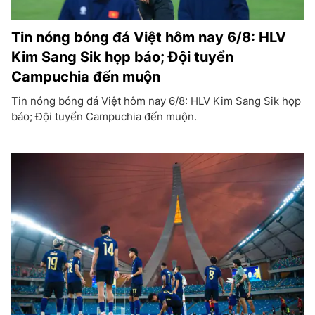
Tin nóng bóng đá Việt hôm nay 6/8: HLV
Kim Sang Sik họp báo; Đội tuyển
Campuchia đến muộn
Tin nóng bóng đá Việt hôm nay 6/8: HLV Kim Sang Sik họp
báo; Đội tuyển Campuchia đến muộn.