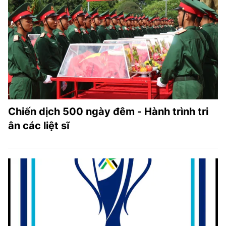
Chiến dịch 500 ngày đêm - Hành trình tri
ân các liệt sĩ