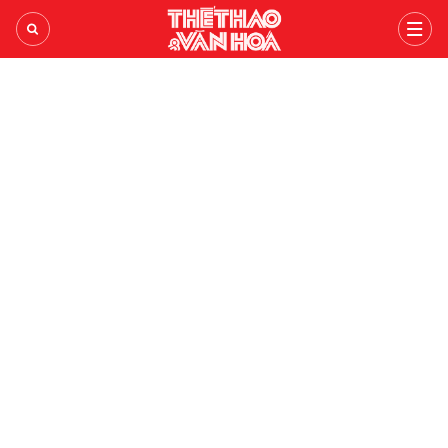
ASEAN CUP 2026
TIN TỨC 24H
LỊCH THI ĐẤU
THỂ THAO
TRONG NƯỚC
BÓNG ĐÁ VIỆT
BÓNG CHUYỀN
THẾ GIỚI
BÓNG ĐÁ QUỐC TẾ
V-LEAGUE
PICKLEBALL
BÌNH LUẬN
NHẬN ĐỊNH BÓNG ĐÁ
ANH
CÁC ĐTQG
CHẠY
VIDEO
LIVE
TÂY BAN NHA
TENNIS
VĂN HÓA
THỂ THAO
LỊCH THI ĐẤU
ITALY
BILLIARDS SNOOKER