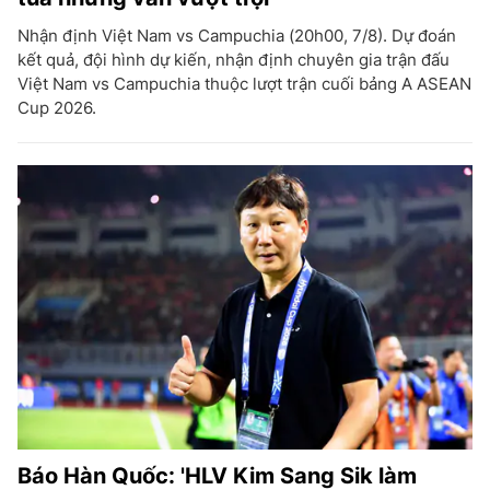
Nhận định Việt Nam vs Campuchia (20h00, 7/8). Dự đoán
kết quả, đội hình dự kiến, nhận định chuyên gia trận đấu
Việt Nam vs Campuchia thuộc lượt trận cuối bảng A ASEAN
Cup 2026.
Báo Hàn Quốc: 'HLV Kim Sang Sik làm