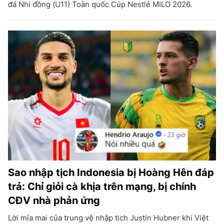
đá Nhi đồng (U11) Toàn quốc Cúp Nestlé MILO 2026.
Sao nhập tịch Indonesia bị Hoàng Hên đáp
trả: Chỉ giỏi cà khịa trên mạng, bị chính
CĐV nhà phản ứng
Lời mỉa mai của trung vệ nhập tịch Justin Hubner khi Việt