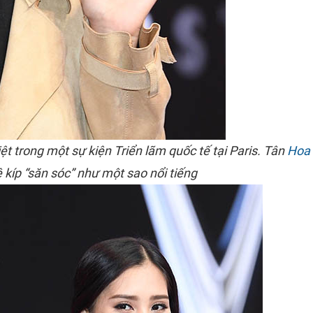
t trong một sự kiện Triển lãm quốc tế tại Paris. Tân
Hoa 
kíp “săn sóc” như một sao nổi tiếng