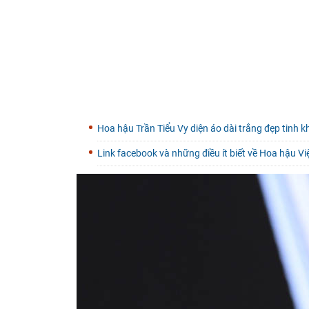
Hoa hậu Trần Tiểu Vy diện áo dài trắng đẹp tinh k
Link facebook và những điều ít biết về Hoa hậu V