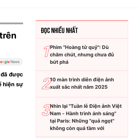
ĐỌC NHIỀU NHẤT
trên
Phim "Hoàng tử quỷ": Dù
chăm chút, nhưng chưa đủ
bứt phá
đã được
10 màn trình diễn điện ảnh
ể hiện sự
xuất sắc nhất năm 2025
Nhìn lại "Tuần lễ Điện ảnh Việt
Nam - Hành trình ánh sáng"
tại Paris: Những "quả ngọt"
không còn quá tầm với