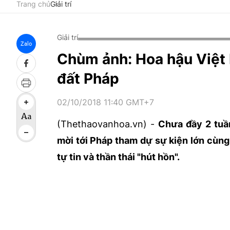
Trang chủ
Giải trí
Giải trí
Zalo
Chùm ảnh: Hoa hậu Việt N
đất Pháp
02/10/2018 11:40 GMT+7
(Thethaovanhoa.vn) -
Chưa đầy 2 tuầ
mời tới Pháp tham dự sự kiện lớn cùng 
tự tin và thần thái "hút hồn".