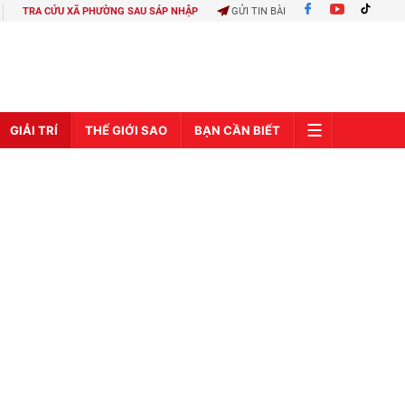
TRA CỨU XÃ PHƯỜNG SAU SÁP NHẬP
GỬI TIN BÀI
GIẢI TRÍ
THẾ GIỚI SAO
BẠN CẦN BIẾT