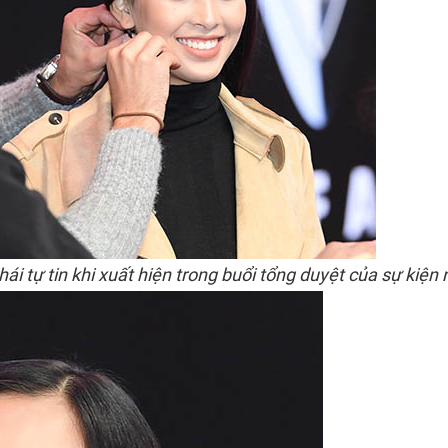
ái tự tin khi xuất hiện trong buổi tổng duyệt của sự kiện 