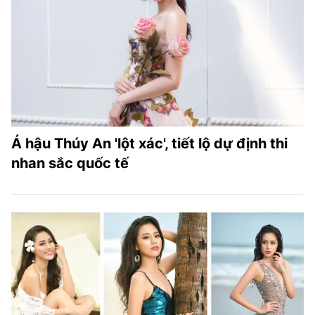
TRA CỨU PHƯỜNG XÃ
CỐNG HIẾN
BÙI XUÂN PHÁI
TIỆN ÍCH
LIÊN HỆ QUẢNG CÁO
Á hậu Thúy An 'lột xác', tiết lộ dự định thi
nhan sắc quốc tế
Hotline: 0981.119.189
Điện thoại: 024.38254756
MẠNG XÃ HỘI