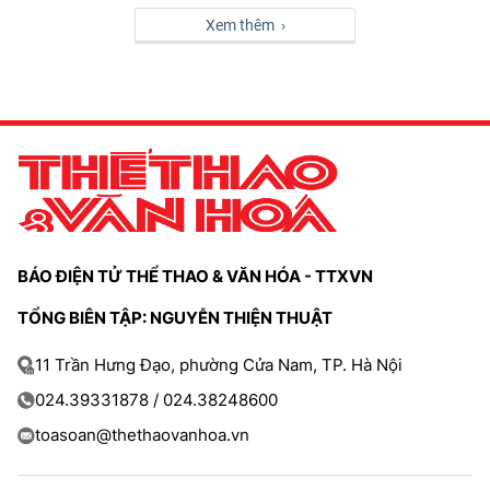
Xem thêm ›
BÁO ĐIỆN TỬ THỂ THAO & VĂN HÓA - TTXVN
TỔNG BIÊN TẬP: NGUYỄN THIỆN THUẬT
11 Trần Hưng Đạo, phường Cửa Nam, TP. Hà Nội
024.39331878 / 024.38248600
toasoan@thethaovanhoa.vn