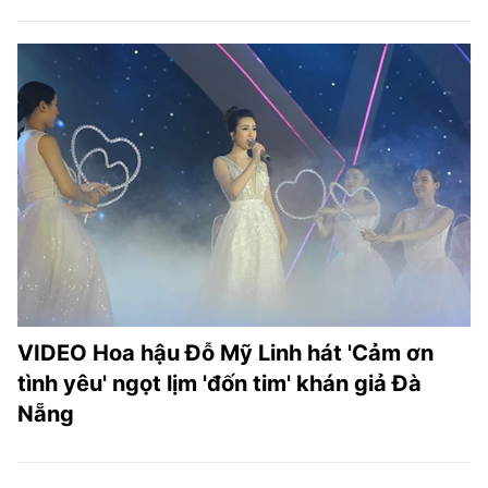
VIDEO Hoa hậu Đỗ Mỹ Linh hát 'Cảm ơn
tình yêu' ngọt lịm 'đốn tim' khán giả Đà
Nẵng