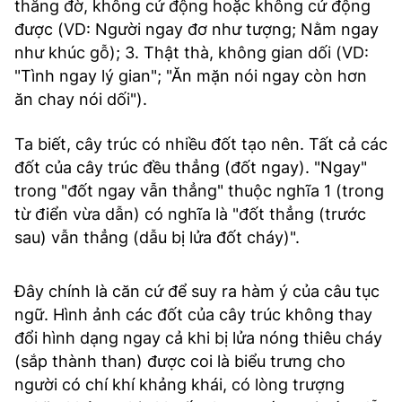
thẳng đờ, không cử động hoặc không cử động
được (VD: Người ngay đơ như tượng; Nằm ngay
như khúc gỗ); 3. Thật thà, không gian dối (VD:
"Tình ngay lý gian"; "Ăn mặn nói ngay còn hơn
ăn chay nói dối").
Ta biết, cây trúc có nhiều đốt tạo nên. Tất cả các
đốt của cây trúc đều thẳng (đốt ngay). "Ngay"
trong "đốt ngay vẫn thẳng" thuộc nghĩa 1 (trong
từ điển vừa dẫn) có nghĩa là "đốt thẳng (trước
sau) vẫn thẳng (dẫu bị lửa đốt cháy)".
Đây chính là căn cứ để suy ra hàm ý của câu tục
ngữ. Hình ảnh các đốt của cây trúc không thay
đổi hình dạng ngay cả khi bị lửa nóng thiêu cháy
(sắp thành than) được coi là biểu trưng cho
người có chí khí khảng khái, có lòng trượng