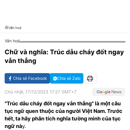
VĂN HÓA SỐNG KHỎE
ĐỌC - XEM
BÓNG ĐÁ
KẾT QUẢ
CÁC CÚP CHÂU ÂU
GOLF
GIẢI TRÍ
NHỊP ĐẬP SỨC KHỎE
DIỄN ĐÀN
VĂN HÓA
BẢNG XẾP HẠNG
DU LỊCH
PHIM
X-QUANG TIN ĐỒN
CÔNG NGHIỆP VĂN HÓA
Văn hoá
GIẢI TRÍ
THẾ GIỚI SAO
TIN TỨC
Văn hoá
ÂM NHẠC
VIẾT LẠI ƯỚC MƠ
Chữ và nghĩa: Trúc dẫu cháy đốt ngay
HIGHTECH
ĐIỂM ĐẾN
KBIZ
vẫn thẳng
TIÊU ĐIỂM - SPOTLIGHT
ẢNH
BẠN CẦN BIẾT
Chia sẻ Facebook
Chia sẻ Zalo
ẨM THỰC
INFOGRAPHIC
Chủ nhật, 17/12/2023 17:27 GMT+7
TƯ VẤN
E-MAGAZINE
"Trúc dẫu cháy đốt ngay vẫn thẳng" là một câu
tục ngữ quen thuộc của người Việt Nam. Trước
ẢNH
hết, ta hãy phân tích nghĩa tường minh của tục
BÁO GIẤY
ngữ nà
y.