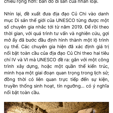
chiếu rộng hơn: bản đồ di sản của nhân loại.
TRA CỨU PHƯỜNG XÃ
Nhìn lại, đề xuất đưa địa đạo Củ Chi vào danh
CỐNG HIẾN
mục Di sản thế giới của UNESCO từng được một
BÙI XUÂN PHÁI
số chuyên gia nhắc tới từ năm 2019. Để rồi theo
thời gian, với quá trình tư vấn và nghiên cứu, gợi
TIỆN ÍCH
mở ấy đã bước đầu định hình thành một lộ trình
cụ thể. Các chuyên gia hiện đã xác định giá trị
LIÊN HỆ QUẢNG CÁO
nổi bật toàn cầu của địa đạo Củ Chi theo hai tiêu
chí IV và VI mà UNESCO đề ra: gắn với một công
Hotline: 0981.119.189
trình xây dựng, hoặc một quần thể kiến trúc,
minh họa một giai đoạn quan trọng trong lịch sử;
Điện thoại: 024.38254756
đồng thời có liên quan trực tiếp đến sự kiện,
truyền thống sinh hoạt, tín ngưỡng… có ý nghĩa
MẠNG XÃ HỘI
nổi bật toàn cầu.