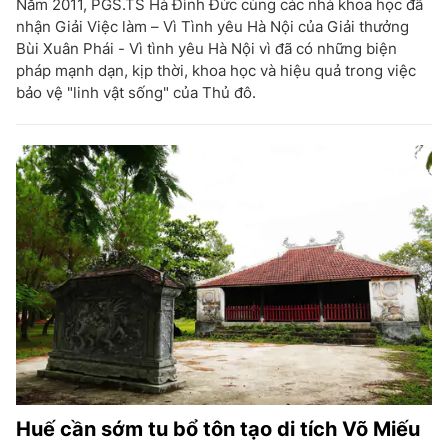
Năm 2011, PGS.TS Hà Đình Đức cùng các nhà khoa học đã
nhận Giải Việc làm – Vì Tình yêu Hà Nội của Giải thưởng
Bùi Xuân Phái - Vì tình yêu Hà Nội vì đã có những biện
pháp mạnh dạn, kịp thời, khoa học và hiệu quả trong việc
bảo vệ "linh vật sống" của Thủ đô.
Huế cần sớm tu bổ tôn tạo di tích Võ Miếu