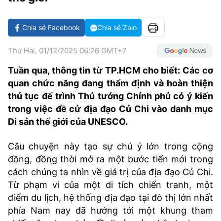
VĂN HÓA SỐNG KHỎE
ĐỌC - XEM
BÓNG ĐÁ
KẾT QUẢ
CÁC CÚP CHÂU ÂU
GOLF
GIẢI TRÍ
NHỊP ĐẬP SỨC KHỎE
DIỄN ĐÀN
VĂN HÓA
BẢNG XẾP HẠNG
Chia sẻ Facebook
Chia sẻ Zalo
DU LỊCH
PHIM
X-QUANG TIN ĐỒN
CÔNG NGHIỆP VĂN HÓA
GIẢI TRÍ
Thứ Hai, 01/12/2025 06:26 GMT+7
THẾ GIỚI SAO
TIN TỨC
Tuần qua, thông tin từ TP.HCM cho biết: Các cơ
ÂM NHẠC
VIẾT LẠI ƯỚC MƠ
quan chức năng đang thẩm định và hoàn thiện
HIGHTECH
ĐIỂM ĐẾN
KBIZ
thủ tục để trình Thủ tướng Chính phủ có ý kiến
TIÊU ĐIỂM - SPOTLIGHT
trong việc đề cử địa đạo Củ Chi vào danh mục
ẢNH
Di sản thế giới của UNESCO.
BẠN CẦN BIẾT
ẨM THỰC
Câu chuyện này tạo sự chú ý lớn trong cộng
INFOGRAPHIC
đồng, đồng thời mở ra một bước tiến mới trong
TƯ VẤN
E-MAGAZINE
cách chúng ta nhìn về giá trị của địa đạo Củ Chi.
Từ phạm vi của một di tích chiến tranh, một
ẢNH
điểm du lịch, hệ thống địa đạo tại đô thị lớn nhất
BÁO GIẤY
phía Nam nay đã hướng tới một khung tham