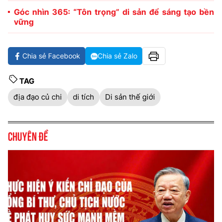
Góc nhìn 365: “Tôn trọng” di sản để sáng tạo bền
vững
Chia sẻ Facebook
Chia sẻ Zalo
TAG
địa đạo củ chi
di tích
Di sản thế giới
Chuyên đề