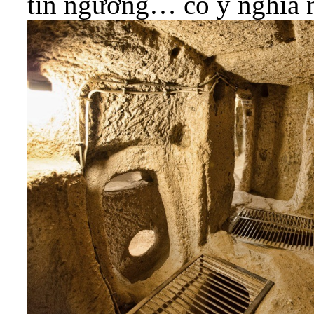
tín ngưỡng… có ý nghĩa n