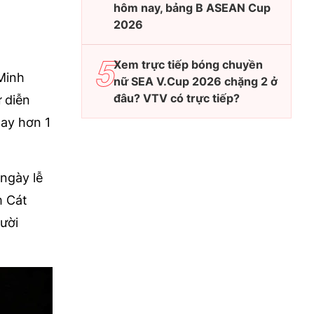
hôm nay, bảng B ASEAN Cup
2026
Xem trực tiếp bóng chuyền
 Minh
nữ SEA V.Cup 2026 chặng 2 ở
đâu? VTV có trực tiếp?
 diễn
tay hơn 1
 ngày lễ
m Cát
ười