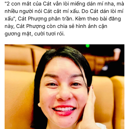
"2 con mắt của Cát vẫn lòi miếng dán mí nha, mà
TRA CỨU PHƯỜNG XÃ
nhiều người nói Cát cắt mí xấu. Do Cát dán lòi mí
CỐNG HIẾN
xấu", Cát Phượng phân trần. Kèm theo bài đăng
này, Cát Phượng còn chia sẻ hình ảnh cận
BÙI XUÂN PHÁI
gương mặt, cười tươi rói.
TIỆN ÍCH
LIÊN HỆ QUẢNG CÁO
Hotline: 0981.119.189
Điện thoại: 024.38254756
MẠNG XÃ HỘI