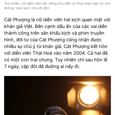
Tuy nhiên, nữ diễn viên lên tiếng cho biết cô thực hiện dán mí chứ
không “dao kéo” như lời đồn
Cát Phượng là nữ diễn viên hài kịch quen mặt với
khán giả Việt. Bên cạnh dấu ấn của các vai diễn
thành công trên sân khấu kịch và phim truyền
hình, đời tư của Cát Phượng cũng nhận được
nhiều sự chú ý từ khán giả. Cát Phượng kết hôn
với diễn viên Thái Hoà vào năm 2004. Cả hai đã
có một con trai chung. Tuy nhiên chỉ sau hôn lễ
7 ngày, cặp đôi đã đường ai nấy đi.