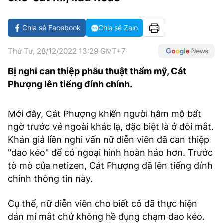
VĂN HÓA SỐNG KHỎE
ĐỌC - XEM
BÓNG ĐÁ
KẾT QUẢ
CÁC CÚP CHÂU ÂU
GOLF
GIẢI TRÍ
NHỊP ĐẬP SỨC KHỎE
DIỄN ĐÀN
VĂN HÓA
BẢNG XẾP HẠNG
Chia sẻ Facebook
Chia sẻ Zalo
DU LỊCH
PHIM
X-QUANG TIN ĐỒN
CÔNG NGHIỆP VĂN HÓA
GIẢI TRÍ
Thứ Tư, 28/12/2022 13:29 GMT+7
THẾ GIỚI SAO
TIN TỨC
Bị nghi can thiệp phẫu thuật thẩm mỹ, Cát
ÂM NHẠC
VIẾT LẠI ƯỚC MƠ
Phượng lên tiếng đính chính.
HIGHTECH
ĐIỂM ĐẾN
KBIZ
TIÊU ĐIỂM - SPOTLIGHT
Mới đây, Cát Phượng khiến người hâm mộ bất
ẢNH
ngờ trước vẻ ngoài khác lạ, đặc biệt là ở đôi mắt.
BẠN CẦN BIẾT
Khán giả liền nghi vấn nữ diễn viên đã can thiệp
ẨM THỰC
INFOGRAPHIC
"dao kéo" để có ngoại hình hoàn hảo hơn. Trước
TƯ VẤN
tò mò của netizen, Cát Phượng đã lên tiếng đính
E-MAGAZINE
chính thông tin này.
ẢNH
Cụ thể, nữ diễn viên cho biết cô đã thực hiện
BÁO GIẤY
dán mí mắt chứ không hề đụng chạm dao kéo.