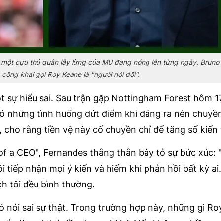
và một cựu thủ quân lẫy lừng của MU đang nóng lên từng ngày. Bruno
công khai gọi Roy Keane là "người nói dối".
t sự hiểu sai. Sau trận gặp Nottingham Forest hôm 1
 có những tình huống dứt điểm khi đáng ra nên chuyề
, cho rằng tiền vệ này cố chuyền chỉ để tăng số kiến 
of a CEO", Fernandes thẳng thắn bày tỏ sự bức xúc: "
ôi tiếp nhận mọi ý kiến và hiếm khi phản hồi bất kỳ ai
ch tôi đều bình thường.
đó nói sai sự thật. Trong trường hợp này, những gì R