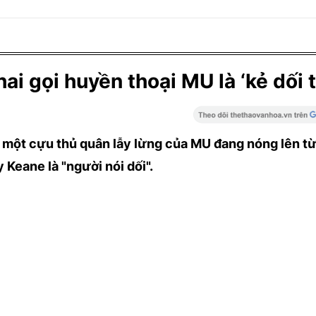
i gọi huyền thoại MU là ‘kẻ dối t
à một cựu thủ quân lẫy lừng của MU đang nóng lên t
Keane là "người nói dối".