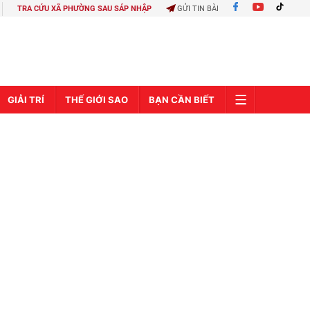
TRA CỨU XÃ PHƯỜNG SAU SÁP NHẬP
GỬI TIN BÀI
GIẢI TRÍ
THẾ GIỚI SAO
BẠN CẦN BIẾT