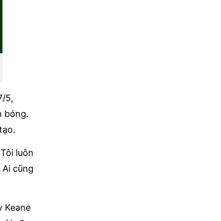
7/5,
n bóng.
tạo.
Tôi luôn
. Ai cũng
oy Keane