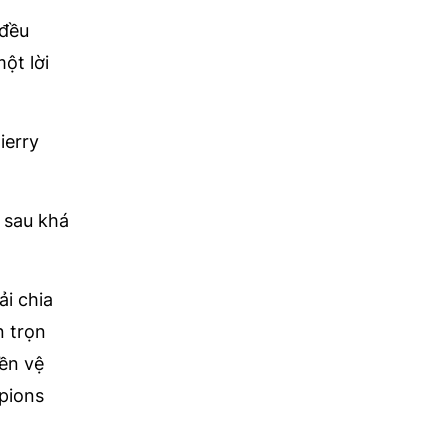
 đều
ột lời
ierry
 sau khá
ải chia
n trọn
ền vệ
pions