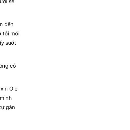
ười sẽ
ân đến
 tôi mới
ấy suốt
từng có
 xin Ole
 mình
 tự gán