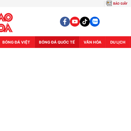
BÁO GIẤY
BÓNG ĐÁ VIỆT
BÓNG ĐÁ QUỐC TẾ
VĂN HÓA
DU LỊCH