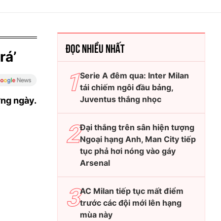
ĐỌC NHIỀU NHẤT
rá’
Serie A đêm qua: Inter Milan
tái chiếm ngôi đầu bảng,
Juventus thắng nhọc
ừng ngày.
Đại thắng trên sân hiện tượng
Ngoại hạng Anh, Man City tiếp
tục phả hơi nóng vào gáy
Arsenal
AC Milan tiếp tục mất điểm
trước các đội mới lên hạng
mùa này