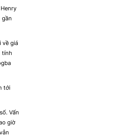
n Henry
à gần
 về giá
 tính
ogba
 tới
số. Vấn
ao giờ
 vẫn