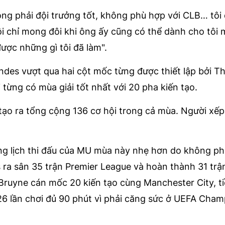
hông phải đội trưởng tốt, không phù hợp với CLB… tôi
i chỉ mong đôi khi ông ấy cũng có thể dành cho tôi m
ược những gì tôi đã làm".
ndes vượt qua hai cột mốc từng được thiết lập bởi Th
từng có mùa giải tốt nhất với 20 pha kiến tạo.
ạo ra tổng cộng 136 cơ hội trong cả mùa. Người xếp
ng lịch thi đấu của MU mùa này nhẹ hơn do không ph
ra sân 35 trận Premier League và hoàn thành 31 trậ
Bruyne cán mốc 20 kiến tạo cùng Manchester City, ti
26 lần chơi đủ 90 phút vì phải căng sức ở UEFA Cham