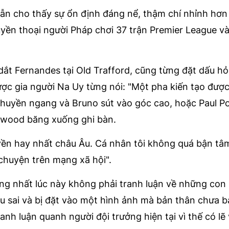
 vẫn cho thấy sự ổn định đáng nể, thậm chí nhỉnh hơ
yền thoại người Pháp chơi 37 trận Premier League v
 dắt Fernandes tại Old Trafford, cũng từng đặt dấu hỏi
 lược gia người Na Uy từng nói: "Một pha kiến tạo được
chuyền ngang và Bruno sút vào góc cao, hoặc Paul P
wood băng xuống ghi bàn.
yền hay nhất châu Âu. Cá nhân tôi không quá bận tâm
 chuyện trên mạng xã hội".
ọng nhất lúc này không phải tranh luận về những con 
iểu sai và bị đặt vào một hình ảnh mà bản thân chưa b
anh luận quanh người đội trưởng hiện tại vì thế có lẽ