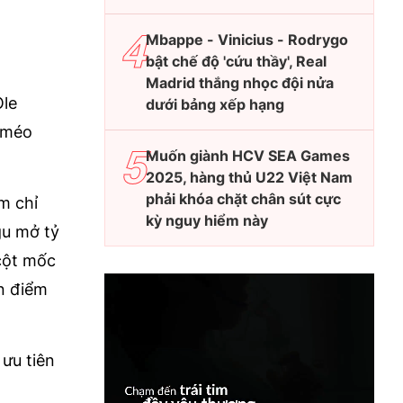
Mbappe - Vinicius - Rodrygo
bật chế độ 'cứu thầy', Real
Madrid thắng nhọc đội nửa
Ole
dưới bảng xếp hạng
p méo
Muốn giành HCV SEA Games
2025, hàng thủ U22 Việt Nam
phải khóa chặt chân sút cực
m chỉ
kỳ nguy hiểm này
gu mở tỷ
cột mốc
n điểm
ưu tiên