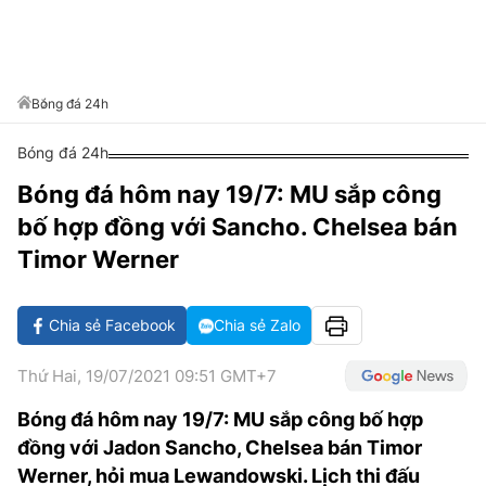
VĂN HÓA SỐNG KHỎE
ĐỌC - XEM
BÓNG ĐÁ
KẾT QUẢ
CÁC CÚP CHÂU ÂU
GOLF
GIẢI TRÍ
NHỊP ĐẬP SỨC KHỎE
DIỄN ĐÀN
VĂN HÓA
BẢNG XẾP HẠNG
DU LỊCH
PHIM
X-QUANG TIN ĐỒN
CÔNG NGHIỆP VĂN HÓA
Bóng đá 24h
GIẢI TRÍ
THẾ GIỚI SAO
TIN TỨC
Bóng đá 24h
ÂM NHẠC
VIẾT LẠI ƯỚC MƠ
Bóng đá hôm nay 19/7: MU sắp công
HIGHTECH
ĐIỂM ĐẾN
KBIZ
bố hợp đồng với Sancho. Chelsea bán
TIÊU ĐIỂM - SPOTLIGHT
ẢNH
Timor Werner
BẠN CẦN BIẾT
ẨM THỰC
Chia sẻ Facebook
Chia sẻ Zalo
INFOGRAPHIC
TƯ VẤN
E-MAGAZINE
Thứ Hai, 19/07/2021 09:51 GMT+7
ẢNH
Bóng đá hôm nay 19/7: MU sắp công bố hợp
đồng với Jadon Sancho, Chelsea bán Timor
BÁO GIẤY
Werner, hỏi mua Lewandowski. Lịch thi đấu