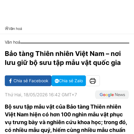
VĂN HÓA SỐNG KHỎE
ĐỌC - XEM
BÓNG ĐÁ
KẾT QUẢ
CÁC CÚP CHÂU ÂU
GOLF
GIẢI TRÍ
NHỊP ĐẬP SỨC KHỎE
DIỄN ĐÀN
VĂN HÓA
BẢNG XẾP HẠNG
DU LỊCH
PHIM
X-QUANG TIN ĐỒN
CÔNG NGHIỆP VĂN HÓA
Văn hoá
GIẢI TRÍ
THẾ GIỚI SAO
TIN TỨC
Văn hoá
ÂM NHẠC
VIẾT LẠI ƯỚC MƠ
Bảo tàng Thiên nhiên Việt Nam – nơi
HIGHTECH
ĐIỂM ĐẾN
KBIZ
lưu giữ bộ sưu tập mẫu vật quốc gia
TIÊU ĐIỂM - SPOTLIGHT
ẢNH
BẠN CẦN BIẾT
Chia sẻ Facebook
Chia sẻ Zalo
ẨM THỰC
INFOGRAPHIC
Thứ Hai, 18/05/2026 16:42 GMT+7
TƯ VẤN
E-MAGAZINE
Bộ sưu tập mẫu vật của Bảo tàng Thiên nhiên
Việt Nam hiện có hơn 100 nghìn mẫu vật phục
ẢNH
vụ trưng bày và nghiên cứu khoa học; trong đó,
BÁO GIẤY
có nhiều mẫu quý, hiếm cùng nhiều mẫu chuẩn