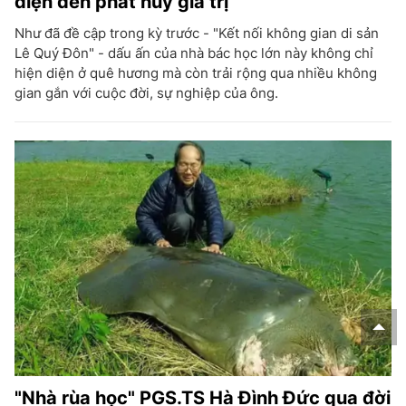
diện đến phát huy giá trị
Như đã đề cập trong kỳ trước - "Kết nối không gian di sản
Lê Quý Đôn" - dấu ấn của nhà bác học lớn này không chỉ
hiện diện ở quê hương mà còn trải rộng qua nhiều không
gian gắn với cuộc đời, sự nghiệp của ông.
"Nhà rùa học" PGS.TS Hà Đình Đức qua đời