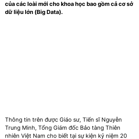
của các loài mới cho khoa học bao gồm cả cơ sở
TRA CỨU PHƯỜNG XÃ
dữ liệu lớn (Big Data).
CỐNG HIẾN
BÙI XUÂN PHÁI
TIỆN ÍCH
LIÊN HỆ QUẢNG CÁO
Hotline: 0981.119.189
Điện thoại: 024.38254756
MẠNG XÃ HỘI
Thông tin trên được Giáo sư, Tiến sĩ Nguyễn
Trung Minh, Tổng Giám đốc Bảo tàng Thiên
nhiên Việt Nam cho biết tại sự kiện kỷ niệm 20