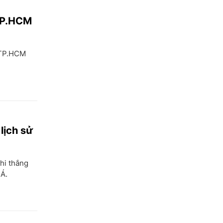
 TP.HCM
 TP.HCM
lịch sử
hi thắng
 Á.