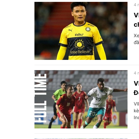
4 
V
c
Xe
đầ
4 
V
Đ
VI
kè
In