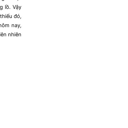
g lồ. Vậy
thiếu đó,
 hôm nay,
iên nhiên