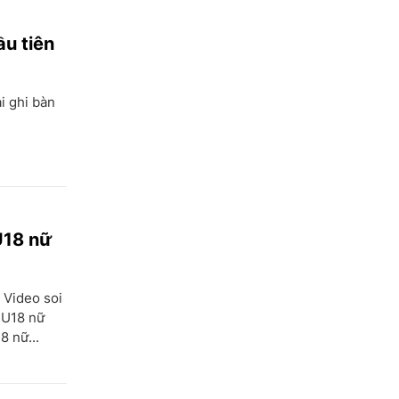
u tiên
i ghi bàn
U18 nữ
 Video soi
i U18 nữ
 nữ...