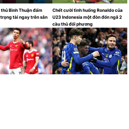
 thủ Bình Thuận đấm
Chết cười tình huống Ronaldo của
trọng tài ngay trên sân
U23 Indonesia một đòn đốn ngã 2
cầu thủ đối phương
ghton vs MU, Ngoại hạng
VIDEO Burnley vs Chelsea, Ngoại
ay
hạng Anh vòng 28