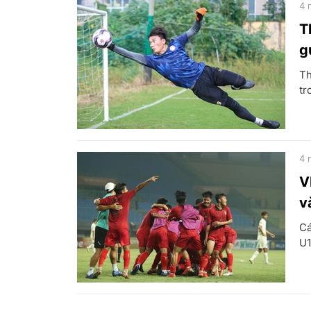
4 
T
g
Th
tr
4 
V
v
Cá
U1