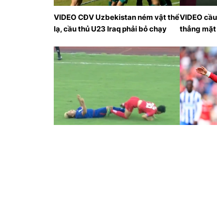
VIDEO CĐV Uzbekistan ném vật thể
VIDEO cầu
lạ, cầu thủ U23 Iraq phải bỏ chạy
thẳng mặt 
Cầu thủ U23 Campuchia suýt tái
VIDEO Bri
hiện 'bi kịch Eriksen'
Anh hôm n