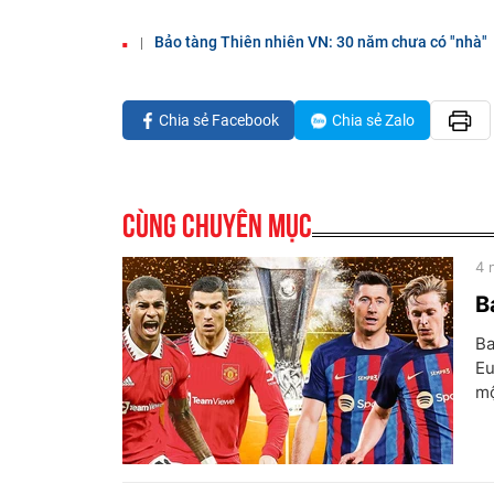
Bảo tàng Thiên nhiên VN: 30 năm chưa có "nhà"
Chia sẻ Facebook
Chia sẻ Zalo
Cùng chuyên mục
4 
B
Ba
Eu
mộ