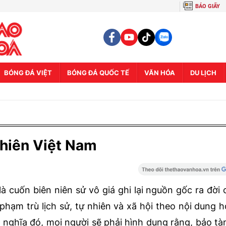
BÁO GIẤY
BÓNG ĐÁ VIỆT
BÓNG ĐÁ QUỐC TẾ
VĂN HÓA
DU LỊCH
nhiên Việt Nam
 cuốn biên niên sử vô giá ghi lại nguồn gốc ra đời
phạm trù lịch sử, tự nhiên và xã hội theo nội dung 
ý nghĩa đó, mọi người sẽ phải hình dung rằng, bảo tà