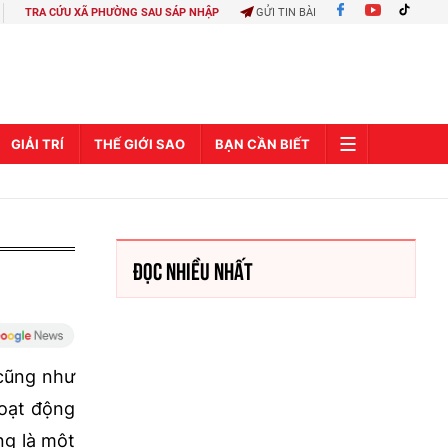
TRA CỨU XÃ PHƯỜNG SAU SÁP NHẬP
GỬI TIN BÀI
GIẢI TRÍ
THẾ GIỚI SAO
BẠN CẦN BIẾT
ĐỌC NHIỀU NHẤT
 cũng như
hoạt động
ng là một