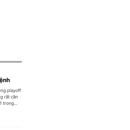
mệnh
ng playoff
g rất cần
 trong...