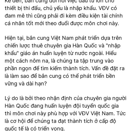
Kế đến, bắn cung đòi hỏi việc đầu tư lớn cho
thiết bị thi đấu, chủ yếu là nhập khẩu. VĐV có
đam mê thì cũng phải đi kèm điều kiện tài chính
cá nhân tốt mới theo đuổi được môn chơi này.
Hiện tại, bắn cung Việt Nam phát triển dựa trên
chiến lược thuê chuyên gia Hàn Quốc và "nhập
khẩu" giáo án huấn luyện từ nước ngoài. Hiểu
một cách nôm na, là chúng ta tập trung vào
phần ngọn để tìm kiếm thành tích. Vấn đề đặt ra
là làm sao để bắn cung có thể phát triển bền
vững và dài hạn?
Lý do là bởi theo nhận định của chuyên gia người
Hàn Quốc đang huấn luyện đội tuyển quốc gia
thì môn chơi này phù hợp với VĐV Việt Nam. Tức
là cơ hội để chúng ta đạt thành tích ở cấp độ
quốc tế là có triển vọng.