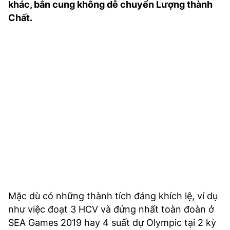
khác, bắn cung không dễ chuyển Lượng thành
TRA CỨU PHƯỜNG XÃ
Chất.
CỐNG HIẾN
BÙI XUÂN PHÁI
TIỆN ÍCH
LIÊN HỆ QUẢNG CÁO
Hotline: 0981.119.189
Điện thoại: 024.38254756
MẠNG XÃ HỘI
Mặc dù có những thành tích đáng khích lệ, ví dụ
như việc đoạt 3 HCV và đứng nhất toàn đoàn ở
SEA Games 2019 hay 4 suất dự Olympic tại 2 kỳ