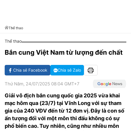
VĂN HÓA SỐNG KHỎE
ĐỌC - XEM
BÓNG ĐÁ
KẾT QUẢ
CÁC CÚP CHÂU ÂU
GOLF
GIẢI TRÍ
NHỊP ĐẬP SỨC KHỎE
DIỄN ĐÀN
VĂN HÓA
BẢNG XẾP HẠNG
DU LỊCH
PHIM
X-QUANG TIN ĐỒN
CÔNG NGHIỆP VĂN HÓA
Thể thao
GIẢI TRÍ
THẾ GIỚI SAO
TIN TỨC
Thể thao
ÂM NHẠC
VIẾT LẠI ƯỚC MƠ
Bắn cung Việt Nam từ lượng đến chất
HIGHTECH
ĐIỂM ĐẾN
KBIZ
TIÊU ĐIỂM - SPOTLIGHT
ẢNH
Chia sẻ Facebook
Chia sẻ Zalo
BẠN CẦN BIẾT
ẨM THỰC
Thứ Năm, 24/07/2025 08:04 GMT+7
INFOGRAPHIC
Giải vô địch bắn cung quốc gia 2025 vừa khai
TƯ VẤN
E-MAGAZINE
mạc hôm qua (23/7) tại Vĩnh Long với sự tham
gia của 240 VĐV đến từ 12 đơn vị. Đây là con số
ẢNH
ấn tượng đối với một môn thi đấu không có sự
BÁO GIẤY
phổ biến cao. Tuy nhiên, cũng như nhiều môn