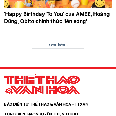
'Happy Birthday To You' của AMEE, Hoàng
Dũng, Obito chính thức 'lên sóng'
Xem thêm ›
BÁO ĐIỆN TỬ THỂ THAO & VĂN HÓA - TTXVN
TỔNG BIÊN TẬP: NGUYỄN THIỆN THUẬT