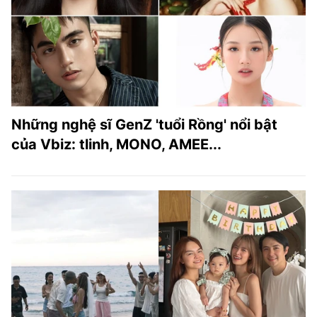
TRA CỨU PHƯỜNG XÃ
CỐNG HIẾN
BÙI XUÂN PHÁI
TIỆN ÍCH
Những nghệ sĩ GenZ 'tuổi Rồng' nổi bật
LIÊN HỆ QUẢNG CÁO
của Vbiz: tlinh, MONO, AMEE...
Hotline: 0981.119.189
Điện thoại: 024.38254756
MẠNG XÃ HỘI