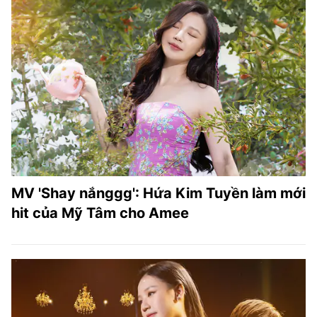
MV 'Shay nắnggg': Hứa Kim Tuyền làm mới
hit của Mỹ Tâm cho Amee