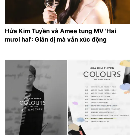
Hứa Kim Tuyền và Amee tung MV 'Hai
mươi hai': Giản dị mà vẫn xúc động