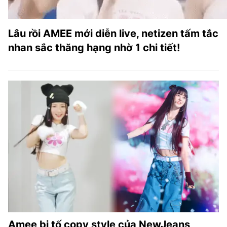
Lâu rồi AMEE mới diễn live, netizen tấm tắc
nhan sắc thăng hạng nhờ 1 chi tiết!
Amee bị tố copy style của NewJeans,