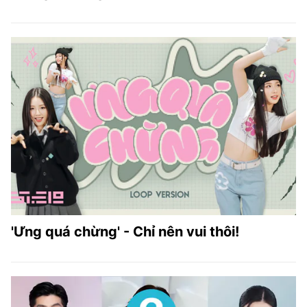
'Ưng quá chừng' - Chỉ nên vui thôi!