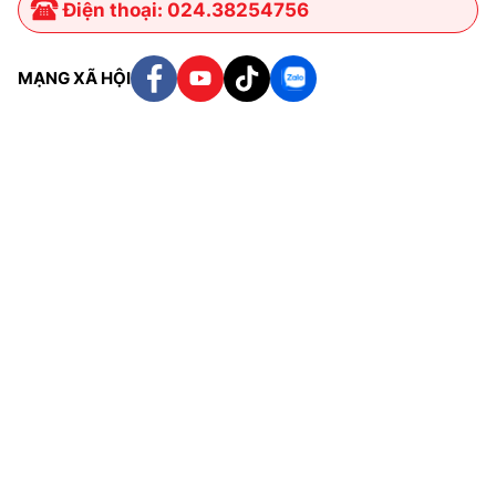
Điện thoại: 024.38254756
MẠNG XÃ HỘI