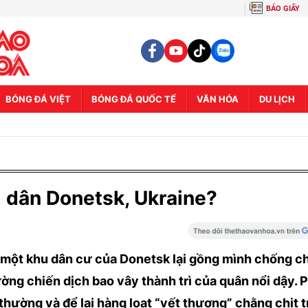
BÁO GIẤY
BÓNG ĐÁ VIỆT
BÓNG ĐÁ QUỐC TẾ
VĂN HÓA
DU LỊCH
i dân Donetsk, Ukraine?
 một khu dân cư của Donetsk lại gồng mình chống ch
ờng chiến dịch bao vây thành trì của quân nổi dậy. 
thường và để lại hàng loạt “vết thương” chằng chịt 