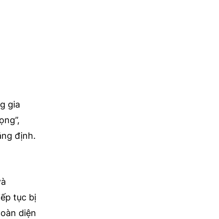
g gia
ọng”,
ng định.
và
ếp tục bị
toàn diện