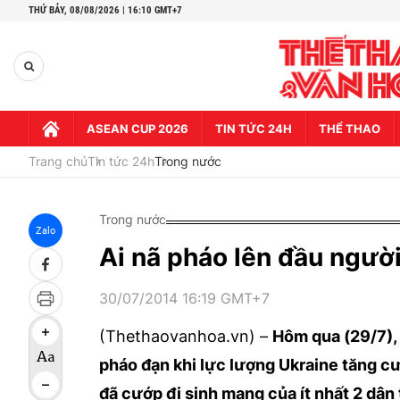
THỨ BẢY,
08/08/2026 | 16:10 GMT+7
ASEAN CUP 2026
TIN TỨC 24H
THỂ THAO
Trang chủ
Tin tức 24h
Trong nước
Trong nước
Zalo
Ai nã pháo lên đầu ngườ
30/07/2014 16:19 GMT+7
(Thethaovanhoa.vn) –
Hôm qua (29/7),
pháo đạn khi lực lượng Ukraine tăng cư
đã cướp đi sinh mạng của ít nhất 2 dân 