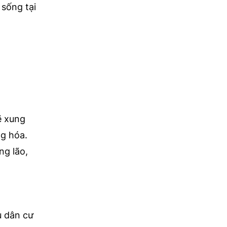
 sống tại
ẽ xung
ng hóa.
ng lão,
u dân cư