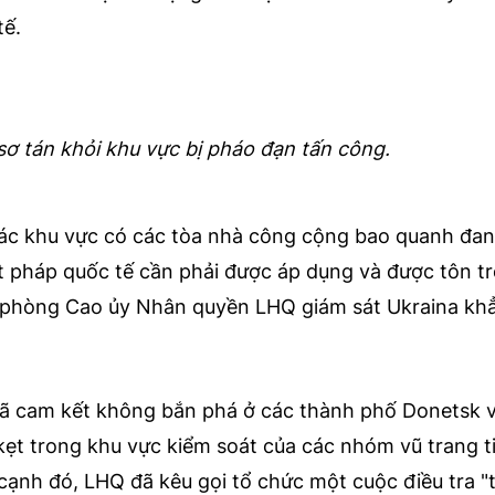
tế.
sơ tán khỏi khu vực bị pháo đạn tấn công.
các khu vực có các tòa nhà công cộng bao quanh đan
ật pháp quốc tế cần phải được áp dụng và được tôn tr
 phòng Cao ủy Nhân quyền LHQ giám sát Ukraina khẳ
đã cam kết không bắn phá ở các thành phố Donetsk 
kẹt trong khu vực kiểm soát của các nhóm vũ trang ti
n cạnh đó, LHQ đã kêu gọi tổ chức một cuộc điều tra "