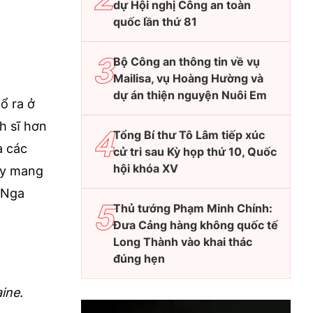
dự Hội nghị Công an toàn
quốc lần thứ 81
Bộ Công an thông tin về vụ
Mailisa, vụ Hoàng Hường và
dự án thiện nguyện Nuôi Em
ổ ra ở
h sĩ hơn
Tổng Bí thư Tô Lâm tiếp xúc
a các
cử tri sau Kỳ họp thứ 10, Quốc
hội khóa XV
ay mang
- Nga
Thủ tướng Phạm Minh Chính:
Đưa Cảng hàng không quốc tế
Long Thành vào khai thác
đúng hẹn
ine.