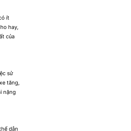
ó ít
cho hay,
ất của
ệc sử
xe tăng,
ại nặng
 thể dẫn