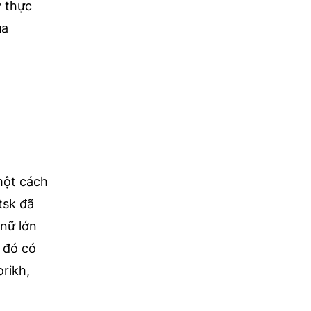
y thực
ủa
một cách
tsk đã
 nữ lớn
g đó có
orikh,