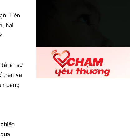
ạn, Liên
, hai
k.
tả là “sự
ố trên và
iên bang
 phiến
 qua