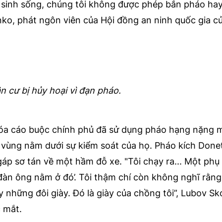
 sinh sống, chúng tôi không được phép bắn pháo ha
nko, phát ngôn viên của Hội đồng an ninh quốc gia c
n cư bị hủy hoại vì đạn pháo.
 hóa cáo buộc chính phủ đã sử dụng pháo hạng nặng 
g vùng nằm dưới sự kiểm soát của họ. Pháo kích Done
áp sơ tán về một hầm đỗ xe. "Tôi chạy ra... Một phụ
ời đàn ông nằm ở đó’. Tôi thậm chí còn không nghĩ rằn
y những đôi giày. Đó là giày của chồng tôi”, Lubov Sk
 mắt.