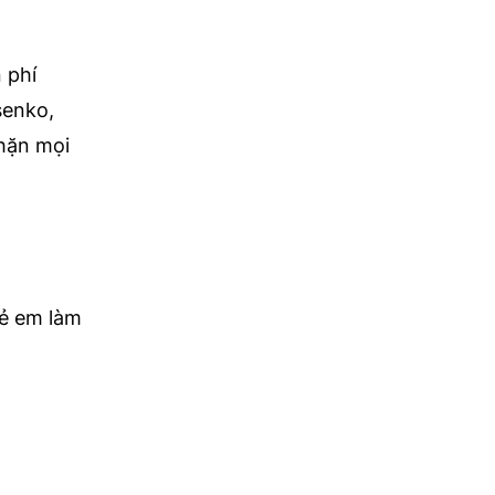
 phí
senko,
chặn mọi
rẻ em làm