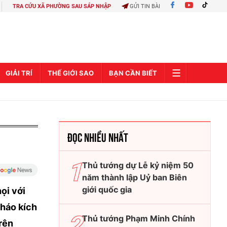
TRA CỨU XÃ PHƯỜNG SAU SÁP NHẬP
GỬI TIN BÀI
GIẢI TRÍ
THẾ GIỚI SAO
BẠN CẦN BIẾT
ĐỌC NHIỀU NHẤT
Thủ tướng dự Lễ kỷ niệm 50
năm thành lập Uỷ ban Biên
giới quốc gia
ọi với
Pháo kích
Thủ tướng Phạm Minh Chính
trên