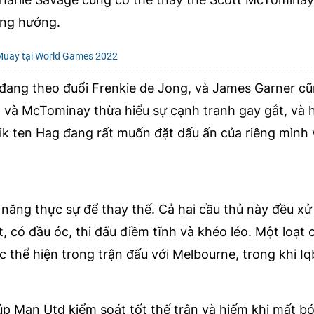
đúng hướng.
 Muay tại World Games 2022
 đang theo đuổi Frenkie de Jong, và James Garner cũ
d và McTominay thừa hiểu sự cạnh tranh gay gắt, và h
rik ten Hag đang rất muốn đặt dấu ấn của riêng mình 
 năng thực sự để thay thế. Cả hai cầu thủ này đều xử
t, có đầu óc, thi đấu điềm tĩnh và khéo léo. Một loạt 
hể hiện trong trận đấu với Melbourne, trong khi Iqb
úp Man Utd kiểm soát tốt thế trận và hiếm khi mất bó