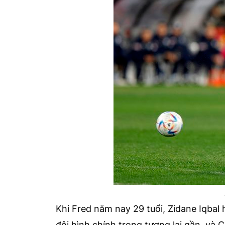
Khi Fred năm nay 29 tuổi, Zidane Iqbal 
đội hình chính trong tương lai gần, và