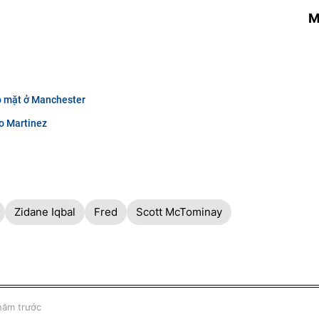
M
ó mặt ở Manchester
ro Martinez
Zidane Iqbal
Fred
Scott McTominay
năm trước