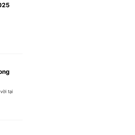
2025
song
vời tại