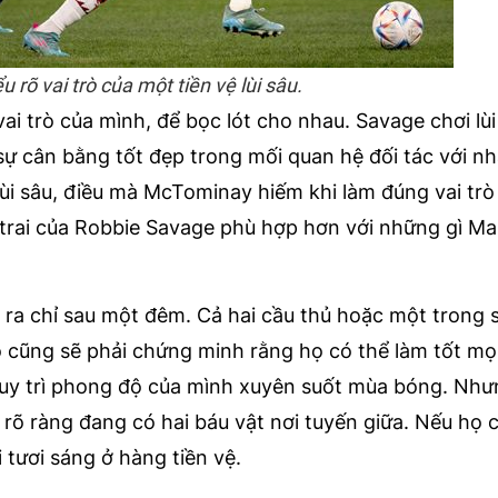
 rõ vai trò của một tiền vệ lùi sâu.
ai trò của mình, để bọc lót cho nhau. Savage chơi lùi
 sự cân bằng tốt đẹp trong mối quan hệ đối tác với n
ệ lùi sâu, điều mà McTominay hiếm khi làm đúng vai trò
n trai của Robbie Savage phù hợp hơn với những gì M
 ra chỉ sau một đêm. Cả hai cầu thủ hoặc một trong 
 cũng sẽ phải chứng minh rằng họ có thể làm tốt mọ
duy trì phong độ của mình xuyên suốt mùa bóng. Như
 rõ ràng đang có hai báu vật nơi tuyến giữa. Nếu họ 
 tươi sáng ở hàng tiền vệ.