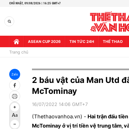
CHỦ NHẬT,
09/08/2026 | 16:25 GMT+7
ASEAN CUP 2026
TIN TỨC 24H
THỂ THAO
Trang chủ
Zalo
2 báu vật của Man Utd đã
McTominay
16/07/2022 14:06 GMT+7
(Thethaovanhoa.vn) -
Hai trận đấu tiề
McTominay ở vị trí tiền vệ trung tâm, v