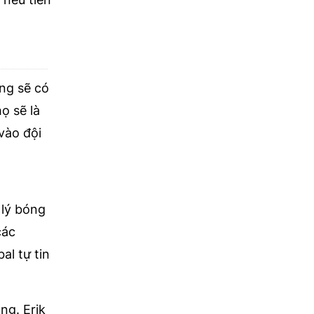
ng sẽ có
ọ sẽ là
vào đội
 lý bóng
các
al tự tin
ng. Erik