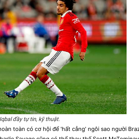
Iqbal đầy tự tin, kỹ thuật.
hoàn toàn có cơ hội để 'hất cẳng' ngôi sao người Brazi
 Charlie Savage cũng có thể thay thế Scott McTominay