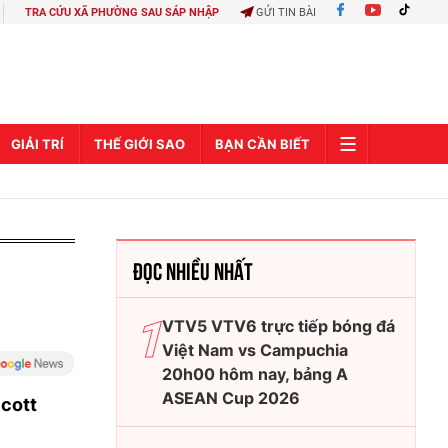
TRA CỨU XÃ PHƯỜNG SAU SÁP NHẬP
GỬI TIN BÀI
GIẢI TRÍ
THẾ GIỚI SAO
BẠN CẦN BIẾT
ĐỌC NHIỀU NHẤT
VTV5 VTV6 trực tiếp bóng đá
Việt Nam vs Campuchia
20h00 hôm nay, bảng A
ASEAN Cup 2026
Scott