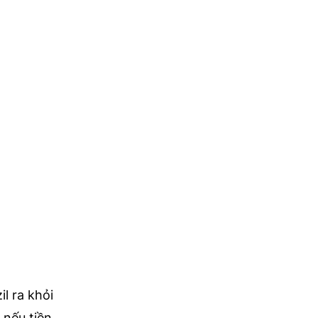
l ra khỏi
 nếu tiền