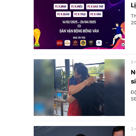
L
Th
20
3 
N
s
Độ
SE
3 