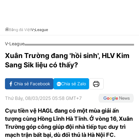
VĂN HÓA SỐNG KHỎE
ĐỌC - XEM
BÓNG ĐÁ
KẾT QUẢ
CÁC CÚP CHÂU ÂU
GOLF
GIẢI TRÍ
NHỊP ĐẬP SỨC KHỎE
DIỄN ĐÀN
VĂN HÓA
BẢNG XẾP HẠNG
DU LỊCH
PHIM
X-QUANG TIN ĐỒN
CÔNG NGHIỆP VĂN HÓA
Bóng đá Việt
V-League
GIẢI TRÍ
THẾ GIỚI SAO
TIN TỨC
V-League
ÂM NHẠC
VIẾT LẠI ƯỚC MƠ
Xuân Trường đang 'hồi sinh', HLV Kim
HIGHTECH
ĐIỂM ĐẾN
KBIZ
Sang Sik liệu có thấy?
TIÊU ĐIỂM - SPOTLIGHT
ẢNH
BẠN CẦN BIẾT
Chia sẻ Facebook
Chia sẻ Zalo
ẨM THỰC
INFOGRAPHIC
Thứ Bảy, 08/03/2025 05:58 GMT+7
TƯ VẤN
E-MAGAZINE
Cựu tiền vệ HAGL đang có một mùa giải ấn
tượng cùng Hồng Lĩnh Hà Tĩnh. Ở vòng 16, Xuân
ẢNH
Trường góp công giúp đội nhà tiếp tục duy trì
BÁO GIẤY
mạch trận bất bại, dù đối thủ là Hà Nội FC.