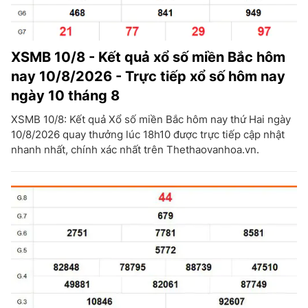
XSMB 10/8 - Kết quả xổ số miền Bắc hôm
nay 10/8/2026 - Trực tiếp xổ số hôm nay
ngày 10 tháng 8
XSMB 10/8: Kết quả Xổ số miền Bắc hôm nay thứ Hai ngày
10/8/2026 quay thưởng lúc 18h10 được trực tiếp cập nhật
nhanh nhất, chính xác nhất trên Thethaovanhoa.vn.