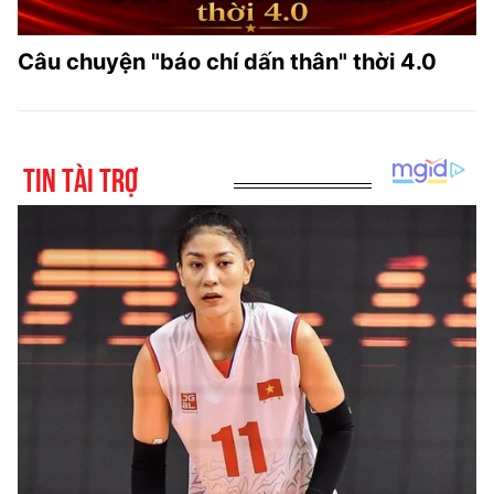
Câu chuyện "báo chí dấn thân" thời 4.0