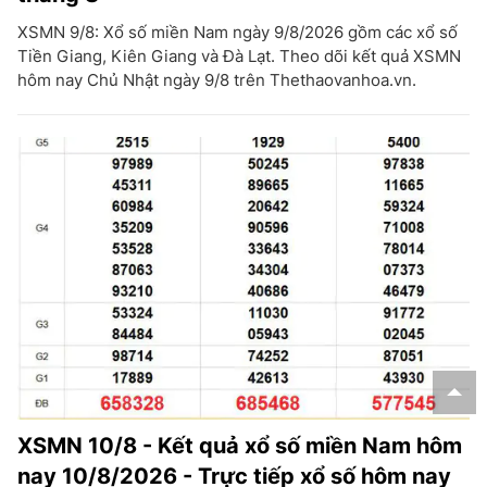
XSMN 9/8: Xổ số miền Nam ngày 9/8/2026 gồm các xổ số
Tiền Giang, Kiên Giang và Đà Lạt. Theo dõi kết quả XSMN
hôm nay Chủ Nhật ngày 9/8 trên Thethaovanhoa.vn.
XSMN 10/8 - Kết quả xổ số miền Nam hôm
nay 10/8/2026 - Trực tiếp xổ số hôm nay