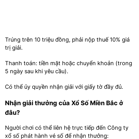
Trúng trên 10 triệu đồng, phải nộp thuế 10% giá
trị giải.
Thanh toán: tiền mặt hoặc chuyển khoản (trong
5 ngày sau khi yêu cầu).
Có thể ủy quyền nhận giải với giấy tờ đầy đủ.
Nhận giải thưởng của Xổ Số Miền Bắc ở
đâu?
Người chơi có thể liên hệ trực tiếp đến Công ty
xổ số phát hành vé số để nhận thưởng: