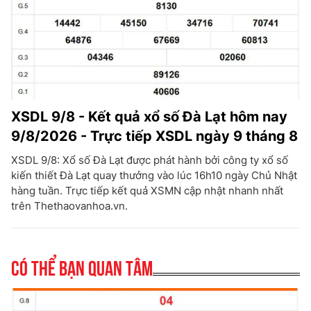
XSDL 9/8 - Kết quả xổ số Đà Lạt hôm nay
9/8/2026 - Trực tiếp XSDL ngày 9 tháng 8
XSDL 9/8: Xổ số Đà Lạt được phát hành bởi công ty xổ số
kiến thiết Đà Lạt quay thưởng vào lúc 16h10 ngày Chủ Nhật
hàng tuần. Trực tiếp kết quả XSMN cập nhật nhanh nhất
trên Thethaovanhoa.vn.
Có thể bạn quan tâm