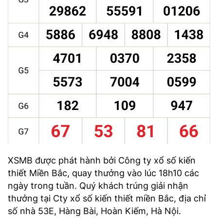
XSMB được phát hành bởi Công ty xổ số kiến
thiết Miền Bắc, quay thưởng vào lúc 18h10 các
ngày trong tuần. Quý khách trúng giải nhận
thưởng tại Cty xổ số kiến thiết miền Bắc, địa chỉ
số nhà 53E, Hàng Bài, Hoàn Kiếm, Hà Nội.