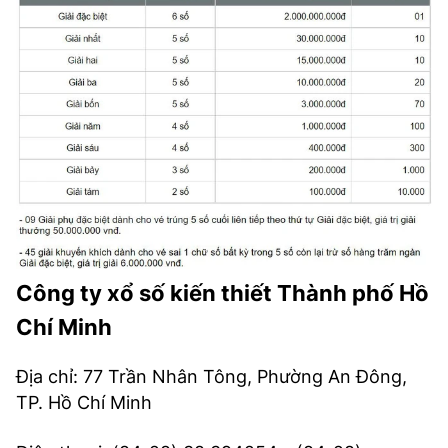
Công ty xổ số kiến thiết
Thành phố Hồ
Chí Minh
Địa chỉ: 77 Trần Nhân Tông, Phường An Đông,
TP. Hồ Chí Minh