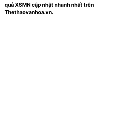
quả XSMN cập nhật nhanh nhất trên
TRA CỨU PHƯỜNG XÃ
Thethaovanhoa.vn.
CỐNG HIẾN
BÙI XUÂN PHÁI
TIỆN ÍCH
LIÊN HỆ QUẢNG CÁO
Hotline: 0981.119.189
Điện thoại: 024.38254756
MẠNG XÃ HỘI