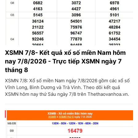
XSMN 7/8- Kết quả xổ số miền Nam hôm
nay 7/8/2026 - Trực tiếp XSMN ngày 7
tháng 8
XSMN 7/8: Xổ số miền Nam ngày 7/8/2026 gồm các xổ số
Vĩnh Long, Bình Dương và Trà Vinh. Theo dõi kết quả
XSMN hôm nay thứ Sáu ngày 7/8 trên Thethaovanhoa.vn.