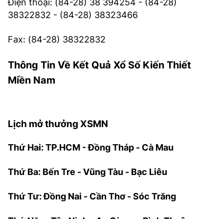
Điện thoại: (84-28) 38 394254 - (84-28)
38322832 - (84-28) 38323466
Fax: (84-28) 38322832
Thông Tin Về Kết Quả Xổ Số Kiến Thiết
Miền Nam
Lịch mở thưởng XSMN
Thứ Hai: TP.HCM - Đồng Tháp - Cà Mau
Thứ Ba: Bến Tre - Vũng Tàu - Bạc Liêu
Thứ Tư: Đồng Nai - Cần Thơ - Sóc Trăng