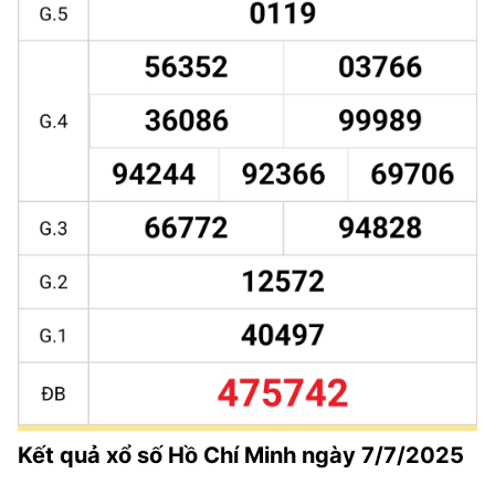
Kết quả xổ số
Hồ Chí Minh
ngày 7/7/2025