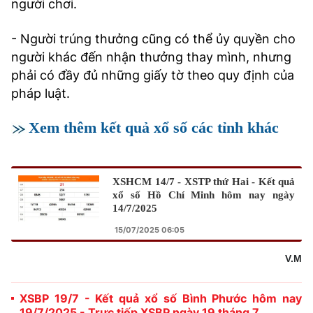
người chơi.
- Người trúng thưởng cũng có thể ủy quyền cho
người khác đến nhận thưởng thay mình, nhưng
phải có đầy đủ những giấy tờ theo quy định của
pháp luật.
Xem thêm kết quả xổ số các tỉnh khác
XSHCM 14/7 - XSTP thứ Hai - Kết quả
xổ số Hồ Chí Minh hôm nay ngày
14/7/2025
15/07/2025 06:05
V.M
XSBP 19/7 - Kết quả xổ số Bình Phước hôm nay
19/7/2025 - Trực tiếp XSBP ngày 19 tháng 7