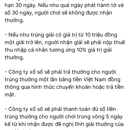
hạn 30 ngày. Nếu như quá ngày phát hành tờ vé
số 30 ngày, người chơi sẽ không được nhận
thưởng.
- Nếu như trúng giải có giá trị từ 10 triệu đồng
một giải trở lên, người nhận giải sẽ phải nộp thuế
thu nhập cá nhân tương ứng 10% giá trị giải
thưởng.
- Công ty xổ số sẽ phải trả thưởng cho người
trúng thưởng một lần bằng tiền Việt Nam đồng
thông qua hình thức chuyển khoản hoặc trả tiền
mặt.
- Công ty xổ số sẽ phải thanh toán đủ số tiền
trúng thưởng cho người chơi trong vòng 5 ngày
kể từ khi nhận được đề nghị lĩnh giải thưởng của