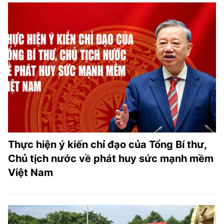
Thực hiện ý kiến chỉ đạo của Tổng Bí thư,
Chủ tịch nước về phát huy sức mạnh mềm
Việt Nam