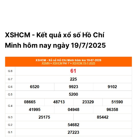
XSHCM - Kết quả xổ số
Hồ Chí
Minh
hôm nay ngày 19/7/2025