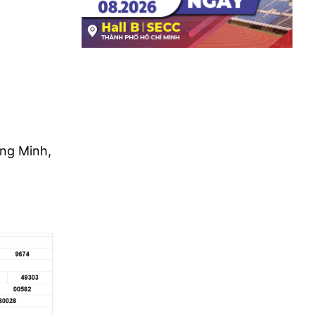
àng Minh,