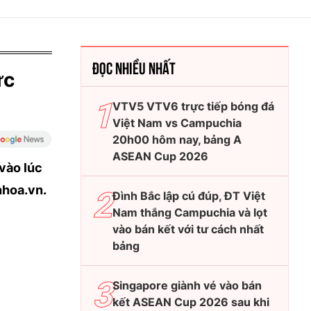
ĐỌC NHIỀU NHẤT
ực
VTV5 VTV6 trực tiếp bóng đá
Việt Nam vs Campuchia
20h00 hôm nay, bảng A
ASEAN Cup 2026
vào lúc
nhoa.vn.
Đình Bắc lập cú đúp, ĐT Việt
Nam thắng Campuchia và lọt
vào bán kết với tư cách nhất
bảng
Singapore giành vé vào bán
kết ASEAN Cup 2026 sau khi