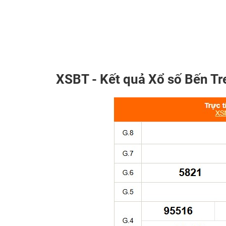
XSBT - Kết quả Xổ số Bến T