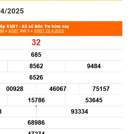
/4/2025