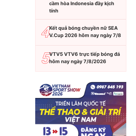
cầm hòa Indonesia đầy kịch
tính
Kết quả bóng chuyền nữ SEA
V.Cup 2026 hôm nay ngày 7/8
VTV5 VTV6 trực tiếp bóng đá
hôm nay ngày 7/8/2026