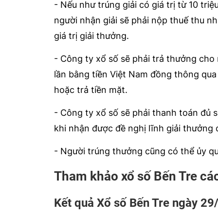
- Nếu như trúng giải có giá trị từ 10 triệ
người nhận giải sẽ phải nộp thuế thu 
giá trị giải thưởng.
- Công ty xổ số sẽ phải trả thưởng cho
lần bằng tiền Việt Nam đồng thông qua
hoặc trả tiền mặt.
- Công ty xổ số sẽ phải thanh toán đủ 
khi nhận được đề nghị lĩnh giải thưởng 
- Người trúng thưởng cũng có thể ủy q
Tham khảo xổ số Bến Tre các
Kết quả Xổ số Bến Tre ngày 29