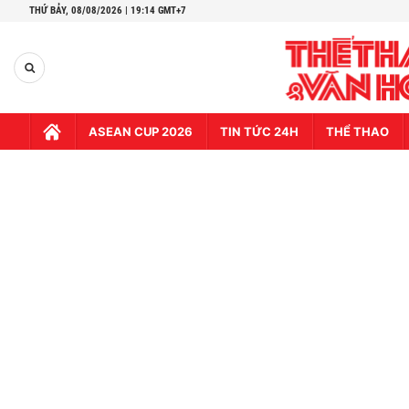
THỨ BẢY,
08/08/2026 | 19:14 GMT+7
ASEAN CUP 2026
TIN TỨC 24H
THỂ THAO