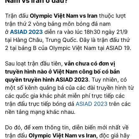
Nam vs Iran ở đâu?
TRA CỨU PHƯỜNG XÃ
Trận đấu
Olympic Việt Nam vs Iran
thuộc lượt
CỐNG HIẾN
trận thứ 2 vòng bảng môn bóng đá nam
BÙI XUÂN PHÁI
ở
ASIAD 2023
diễn ra vào lúc 18h30 ngày 21/9
tại Hàng Châu, Trung Quốc. Đây là trận đấu thứ
TIỆN ÍCH
2 tại bảng B của Olympic Việt Nam tại ASIAD 19.
LIÊN HỆ QUẢNG CÁO
Sau loạt trận đầu tiên,
vẫn chưa có đơn vị
truyền hình nào ở Việt Nam công bố có bản
Hotline: 0981.119.189
quyền truyền hình ASIAD 2023
. Tuy nhiên, có
một số kênh quảng bá của các đài truyền hình từ
Điện thoại: 024.38254756
các quốc gia khác phát miễn phí trực tiếp các
trận đấu trực tiếp bóng dá
ASIAD 2023
trên các
MẠNG XÃ HỘI
nền tảng mạng khác nhau.
Do đó, để xem thông tin, diễn biến mới nhất về
trận đấu
Olympic Việt Nam vs Iran,
độc giả hãy