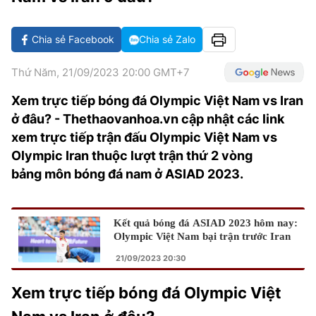
VĂN HÓA SỐNG KHỎE
ĐỌC - XEM
BÓNG ĐÁ
KẾT QUẢ
CÁC CÚP CHÂU ÂU
GOLF
GIẢI TRÍ
NHỊP ĐẬP SỨC KHỎE
DIỄN ĐÀN
VĂN HÓA
BẢNG XẾP HẠNG
Chia sẻ Facebook
Chia sẻ Zalo
DU LỊCH
PHIM
X-QUANG TIN ĐỒN
CÔNG NGHIỆP VĂN HÓA
GIẢI TRÍ
Thứ Năm, 21/09/2023 20:00 GMT+7
THẾ GIỚI SAO
TIN TỨC
Xem trực tiếp bóng đá Olympic Việt Nam vs Iran
ÂM NHẠC
VIẾT LẠI ƯỚC MƠ
ở đâu? - Thethaovanhoa.vn cập nhật các link
HIGHTECH
ĐIỂM ĐẾN
KBIZ
xem trực tiếp trận đấu Olympic Việt Nam vs
TIÊU ĐIỂM - SPOTLIGHT
Olympic Iran thuộc lượt trận thứ 2 vòng
ẢNH
bảng môn bóng đá nam ở ASIAD 2023.
BẠN CẦN BIẾT
ẨM THỰC
INFOGRAPHIC
Kết quả bóng đá ASIAD 2023 hôm nay:
TƯ VẤN
Olympic Việt Nam bại trận trước Iran
E-MAGAZINE
21/09/2023 20:30
ẢNH
Xem trực tiếp bóng đá Olympic Việt
BÁO GIẤY