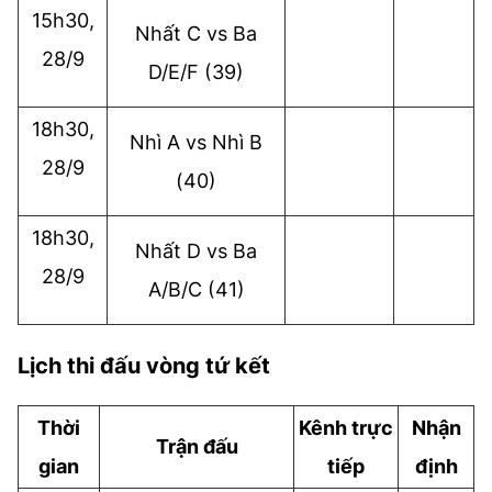
15h30,
Nhất C vs Ba
28/9
D/E/F (39)
18h30,
Nhì A vs Nhì B
28/9
(40)
18h30,
Nhất D vs Ba
28/9
A/B/C (41)
Lịch thi đấu vòng tứ kết
Thời
Kênh trực
Nhận
Trận đấu
gian
tiếp
định